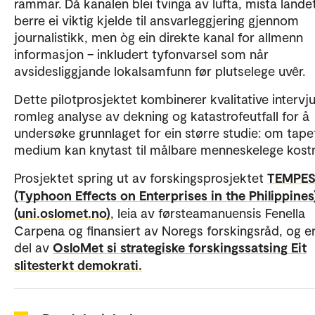
rammar. Då kanalen blei tvinga av lufta, mista landet
berre ei viktig kjelde til ansvarleggjering gjennom
journalistikk, men òg ein direkte kanal for allmenn
informasjon – inkludert tyfonvarsel som når
avsidesliggjande lokalsamfunn før plutselege uvêr.
Dette pilotprosjektet kombinerer kvalitative interv
romleg analyse av dekning og katastrofeutfall for å
undersøke grunnlaget for ein større studie: om tape
medium kan knytast til målbare menneskelege kost
Prosjektet spring ut av forskingsprosjektet
TEMPE
(Typhoon Effects on Enterprises in the Philippines
(uni.oslomet.no)
, leia av førsteamanuensis Fenella
Carpena og finansiert av Noregs forskingsråd, og er
del av
OsloMet si strategiske forskingssatsing Eit
slitesterkt demokrati.