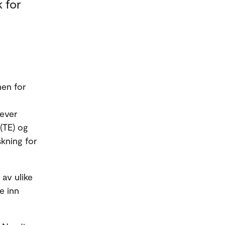
 for
nen for
hever
(TE) og
skning for
 av ulike
e inn