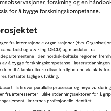
omsobservasjoner, forskning og en håndbok
ksis for å bygge forskningskompetanse.
rosjektet
ger fra internasjonale organisasjoner (dvs. Organisasjo
samarbeid og utvikling OECD) og mandater fra
departementene i den nordisk-baltiske regionen frem
n av å bygge forskningskompetanse i lærerutdanningen 
dem til å konkretisere disse ferdighetene via aktiv for
res fortsatte faglige utvikling.
basert TE krever parallelle prosesser og nøye vurdering
r fra interessenter i ulike utdanningssektorer for å grip
engasjement i lærernes profesjonelle identitet.