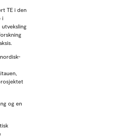
ert TE i den
 i
 utveksling
forskning
ksis.
 nordisk-
itauen,
prosjektet
ing og en
tisk
e