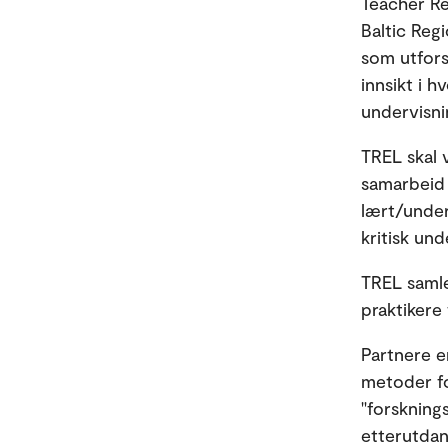
Teacher Re
Baltic Reg
som utfors
innsikt i 
undervisni
TREL skal 
samarbeid 
lært/under
kritisk und
TREL samler
praktikere
Partnere er
metoder fo
"forskning
etterutdan