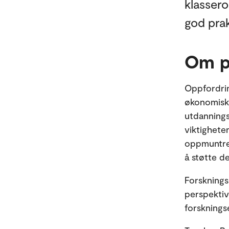
klasser
god pra
Om p
Oppfordrin
økonomisk 
utdannings
viktighete
oppmuntre 
å støtte de
Forsknings
perspektive
forsknings