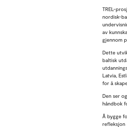
TREL-prosje
nordisk-ba
undervisni
av kunnska
gjennom pr
Dette utvi
baltisk ut
utdannings
Latvia, Es
for å skap
Den ser og
håndbok fo
Å bygge fo
refleksjon