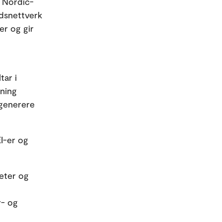
e Nordic-
idsnettverk
r og gir
tar i
ning
 generere
EI-er og
teter og
r- og