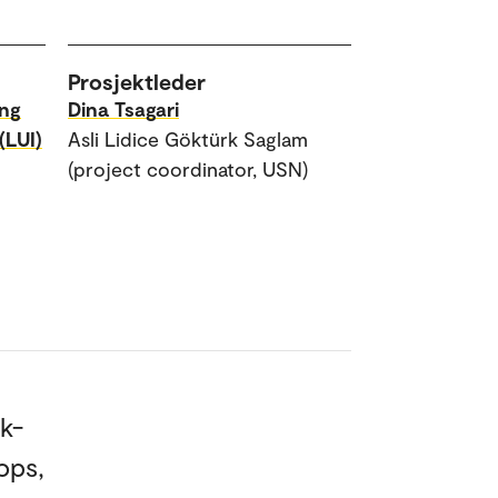
Prosjektleder
ing
Dina Tsagari
(LUI)
Asli Lidice Göktürk Saglam
(project coordinator, USN)
sk-
ops,