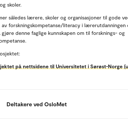
og skoler.
r således lærere, skoler og organisasjoner til gode ve
ing av forskningskompetanse/literacy i lærerutdanningen 
 å gjøre denne faglige kunnskapen om til forsknings- og
kompetanse.
osjektet:
ektet på nettsidene til Universitetet i Sørøst-Norge (
Deltakere ved OsloMet