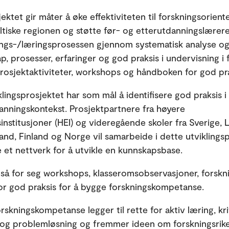
ktet gir måter å øke effektiviteten til forskningsorient
ltiske regionen og støtte før- og etterutdanningslærere
ngs-/læringsprosessen gjennom systematisk analyse og
p, prosesser, erfaringer og god praksis i undervisning i 
osjektaktiviteter, workshops og håndboken for god pra
klingsprosjektet har som mål å identifisere god praksis i
danningskontekst. Prosjektpartnere fra høyere
institusjoner (HEI) og videregående skoler fra Sverige, L
tland, Finland og Norge vil samarbeide i dette utviklings
e et nettverk for å utvikle en kunnskapsbase.
så for seg workshops, klasseromsobservasjoner, forskn
r god praksis for å bygge forskningskompetanse.
rskningskompetanse legger til rette for aktiv læring, kri
 og problemløsning og fremmer ideen om forskningsrik