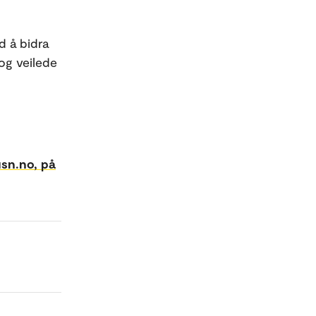
d å bidra
og veilede
usn.no, på