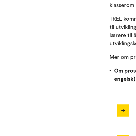
klasserom 
TREL komme
til utvikl
lærere til
utviklings
Mer om pr
Om prosj
engelsk)