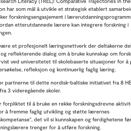
search Literacy (TREL): Comparative Trajectories in th
ion har som mål å utvikle et strategisk etablert samarbe
ker forskningsengasjement i lærerutdanningsprogramme
hvordan etterutdannede lærere kan integrere forskning i
ngen.
være et profesjonelt læringsnettverk der deltakerne del
og reflekterende dialog om å bruke kunnskap om forsk
vist ved universitetet til skolebaserte situasjoner for å
ersøkelse, refleksjon og kontinuerlig faglig læring.
 partnerne til dette nordisk-baltiske initiativet fra 8 H
 fra 3 videregående skoler.
 forpliktet til å bruke en rekke forskningsdrevne aktivi
r å fremme faglig utvikling og støtte lærernes
skompetanse", det vil si kunnskapen og ferdighetene fø
ningslærere trenger for å utføre forskning.