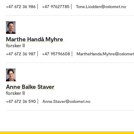
+47 672 36 986
+47 97627785
Tone.Liodden@oslomet.no
Marthe Handå Myhre
forsker II
+47 672 36 987
+47 95796608
MartheHanda.Myhre@oslomet
Anne Balke Staver
forsker II
+47 672 36 590
Anne.Staver@oslomet.no