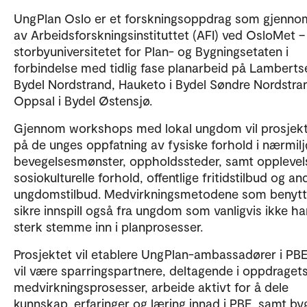
UngPlan Oslo er et forskningsoppdrag som gjenno
av Arbeidsforskningsinstituttet (AFI) ved OsloMet –
storbyuniversitetet for Plan- og Bygningsetaten i
forbindelse med tidlig fase planarbeid på Lambertse
Bydel Nordstrand, Hauketo i Bydel Søndre Nordstra
Oppsal i Bydel Østensjø.
Gjennom workshops med lokal ungdom vil prosjekt
på de unges oppfatning av fysiske forhold i nærmilj
bevegelsesmønster, oppholdssteder, samt opplevel
sosiokulturelle forhold, offentlige fritidstilbud og an
ungdomstilbud. Medvirkningsmetodene som benytte
sikre innspill også fra ungdom som vanligvis ikke ha
sterk stemme inn i planprosesser.
Prosjektet vil etablere UngPlan-ambassadører i PB
vil være sparringspartnere, deltagende i oppdraget
medvirkningsprosesser, arbeide aktivt for å dele
kunnskap, erfaringer og læring innad i PBE, samt by