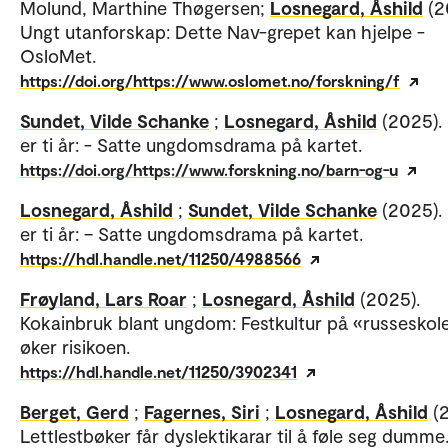
Molund, Marthine Thøgersen;
Losnegard, Åshild
(2
Ungt utanforskap: Dette Nav-grepet kan hjelpe -
OsloMet.
https://doi.org/https://www.oslomet.no/forskning/f
Sundet, Vilde Schanke
;
Losnegard, Åshild
(2025)
er ti år: - Satte ungdomsdrama på kartet.
https://doi.org/https://www.forskning.no/barn-og-u
Losnegard, Åshild
;
Sundet, Vilde Schanke
(2025)
er ti år: – Satte ungdomsdrama på kartet.
https://hdl.handle.net/11250/4988566
Frøyland, Lars Roar
;
Losnegard, Åshild
(2025).
Kokainbruk blant ungdom: Festkultur på «russeskol
øker risikoen.
https://hdl.handle.net/11250/3902341
Berget, Gerd
;
Fagernes, Siri
;
Losnegard, Åshild
(
Lettlestbøker får dyslektikarar til å føle seg dumme