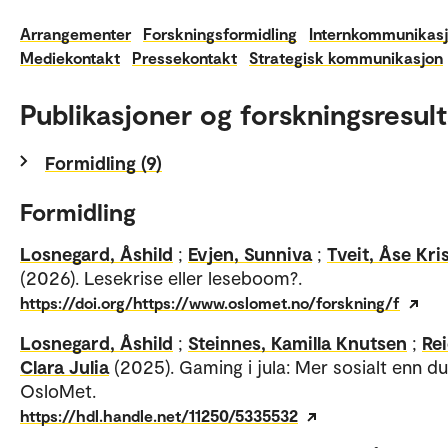
Arrangementer
Forskningsformidling
Internkommunikas
Mediekontakt
Pressekontakt
Strategisk kommunikasjon
Publikasjoner og forskningsresult
Formidling (9)
Formidling
Losnegard, Åshild
;
Evjen, Sunniva
;
Tveit, Åse Kri
(2026). Lesekrise eller leseboom?.
https://doi.org/https://www.oslomet.no/forskning/f
Losnegard, Åshild
;
Steinnes, Kamilla Knutsen
;
Rei
Clara Julia
(2025). Gaming i jula: Mer sosialt enn du
OsloMet.
https://hdl.handle.net/11250/5335532