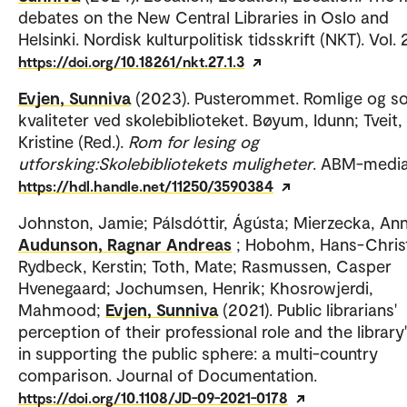
debates on the New Central Libraries in Oslo and
Helsinki. Nordisk kulturpolitisk tidsskrift (NKT). Vol. 
https://doi.org/10.18261/nkt.27.1.3
Evjen, Sunniva
(2023). Pusterommet. Romlige og so
kvaliteter ved skolebiblioteket. Bøyum, Idunn; Tveit,
Kristine (Red.).
Rom for lesing og
utforsking:Skolebibliotekets muligheter
. ABM-media
https://hdl.handle.net/11250/3590384
Johnston, Jamie; Pálsdóttir, Ágústa; Mierzecka, An
Audunson, Ragnar Andreas
; Hobohm, Hans-Chris
Rydbeck, Kerstin; Toth, Mate; Rasmussen, Casper
Hvenegaard; Jochumsen, Henrik; Khosrowjerdi,
Mahmood;
Evjen, Sunniva
(2021). Public librarians'
perception of their professional role and the library'
in supporting the public sphere: a multi-country
comparison. Journal of Documentation.
https://doi.org/10.1108/JD-09-2021-0178