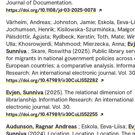
Journal of Documentation.
https://doi.org/10.1108/jd-03-2025-0078
Vårheim, Andreas; Johnston, Jamie; Eskola, Eeva-Li
Jochumsen, Henrik; Kisilowska-Szurmińska, Małgor
Pálsdóttir, Ágústa; Rydbeck, Kerstin; Toth, Mate; W
Ulla; Khosrowjerdi, Mahmood; Mierzecka, Anna;
Ev
Sunniva
; Skare, Roswitha (2025). Public library ser
for migrants in national government policies across 
European countries: a comparative analysis. Informa
Research: An international electronic journal. Vol. 30
https://doi.org/10.47989/ir30CoLIS52282
Evjen, Sunniva
(2025). The relational dimension of
librarianship. Information Research: An international
electronic journal. Vol. 30.
https://doi.org/10.47989/ir30CoLIS52255
Audunson, Ragnar Andreas
; Eskola, Eeva-Liisa;
Ev
Sunniva
(2024). Location, Location, Location. The 