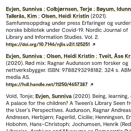
Evjen, Sunniva
;
Colbjørnsen, Terje
;
Bøyum, Idunn
Tallerås, Kim
;
Olsen, Heidi Kristin
(2021).
Samfunnsoppdrag under press Erfaringer og vurderi
norske bibliotek under Covid-19. Nordic Journal of
Library and Information Studies. Vol. 2.
https://doi.org/10.7146/njlis.v2i1.125251
Evjen, Sunniva
;
Olsen, Heidi Kristin
;
Tveit, Åse Kr
(2020). Rød mix: Ragnar Audunson som forsker og
nettverksbygger. ISBN: 9788293298182. 324 s. AB
media AS.
https://hdl.handle.net/11250/4657387
Vold, Tonje;
Evjen, Sunniva
(2020). Being, learning,
A palace for the children? A Tween’s Library Seen f
the User’s Perspectives. Audunson, Ragnar Andreas
Andresen, Herbjørn; Fagerlid, Cicilie; Henningsen, Er
Hobohm, Hans-Christoph; Jochumsen, Henrik (Red.
Libraries, Archives and Museums as Democratic Pub