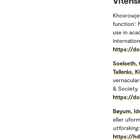
Vitens
Khosrowje
function’:
use in aca
internation
https://d
Soelseth, 
Tallerås, K
vernacular
& Society.
https://d
Bøyum, Id
eller uform
utforsking
https://h