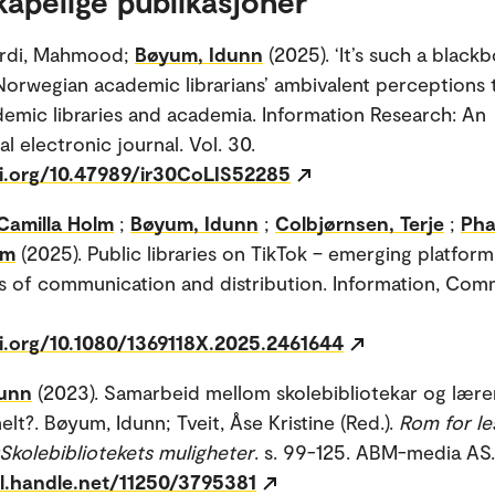
kapelige publikasjoner
rdi, Mahmood;
Bøyum, Idunn
(2025). ‘It’s such a black
 Norwegian academic librarians’ ambivalent perceptions
demic libraries and academia. Information Research: An
al electronic journal. Vol. 30.
oi.org/10.47989/ir30CoLIS52285
Camilla Holm
;
Bøyum, Idunn
;
Colbjørnsen, Terje
;
Pha
im
(2025). Public libraries on TikTok – emerging platform
s of communication and distribution. Information, Com
oi.org/10.1080/1369118X.2025.2461644
unn
(2023). Samarbeid mellom skolebibliotekar og lærer
elt?. Bøyum, Idunn; Tveit, Åse Kristine (Red.).
Rom for le
:Skolebibliotekets muligheter
. s. 99-125. ABM-media AS.
dl.handle.net/11250/3795381