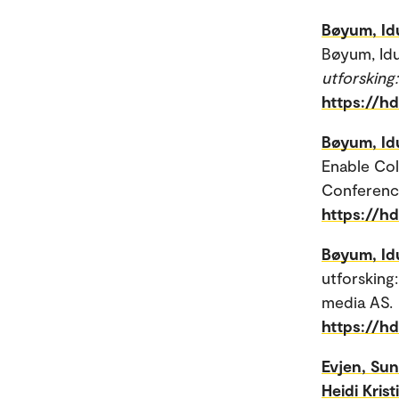
Bøyum, Id
Bøyum, Idun
utforsking
https://h
Bøyum, Id
Enable Col
Conferenc
https://h
Bøyum, Id
utforsking
media AS.
https://h
Evjen, Sun
Heidi Krist