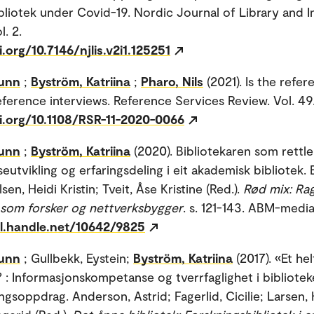
ibliotek under Covid-19. Nordic Journal of Library and 
l. 2.
i.org/10.7146/njlis.v2i1.125251
unn
;
Byström, Katriina
;
Pharo, Nils
(2021). Is the refe
eference interviews. Reference Services Review. Vol. 49
oi.org/10.1108/RSR-11-2020-0066
unn
;
Byström, Katriina
(2020). Bibliotekaren som rettlei
utvikling og erfaringsdeling i eit akademisk bibliotek. 
sen, Heidi Kristin; Tveit, Åse Kristine (Red.).
Rød mix: Ra
som forsker og nettverksbygger
. s. 121-143. ABM-media
dl.handle.net/10642/9825
unn
; Gullbekk, Eystein;
Byström, Katriina
(2017). «Et hel
? : Informasjonskompetanse og tverrfaglighet i bibliote
ngsoppdrag. Anderson, Astrid; Fagerlid, Cicilie; Larsen,