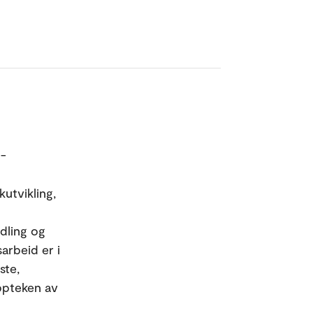
 -
kutvikling,
dling og
arbeid er i
ste,
ppteken av