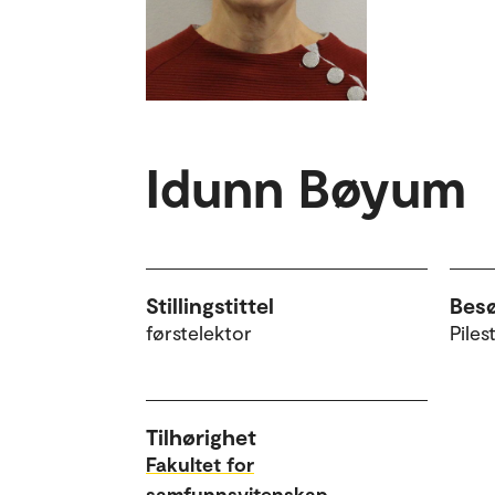
Idunn Bøyum
Stillingstittel
Bes
førstelektor
Piles
Tilhørighet
Fakultet for
samfunnsvitenskap