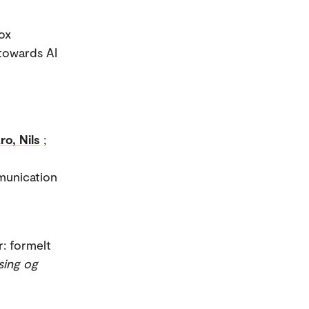
box
 towards AI
ro, Nils
;
munication
: formelt
sing og