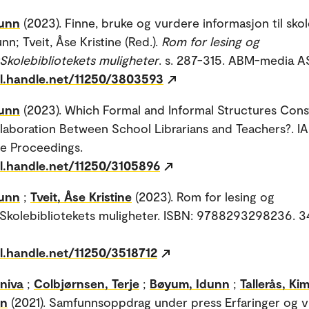
unn
(2023). Finne, bruke og vurdere informasjon til sko
n; Tveit, Åse Kristine (Red.).
Rom for lesing og
:Skolebibliotekets muligheter
. s. 287-315. ABM-media A
dl.handle.net/11250/3803593
unn
(2023). Which Formal and Informal Structures Cons
laboration Between School Librarians and Teachers?. I
e Proceedings.
dl.handle.net/11250/3105896
unn
;
Tveit, Åse Kristine
(2023). Rom for lesing og
:Skolebibliotekets muligheter. ISBN: 9788293298236. 
dl.handle.net/11250/3518712
niva
;
Colbjørnsen, Terje
;
Bøyum, Idunn
;
Tallerås, Ki
in
(2021). Samfunnsoppdrag under press Erfaringer og 