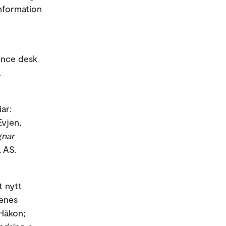
Information
rence desk
.
ar:
Evjen,
gnar
 AS.
t nytt
kenes
 Håkon;