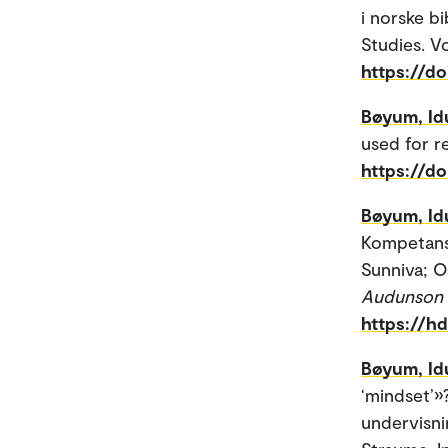
i norske b
Studies. Vo
https://do
Bøyum, Id
used for r
https://d
Bøyum, Id
Kompetanse
Sunniva; Ol
Audunson 
https://h
Bøyum, Id
‘mindset’»
undervisni