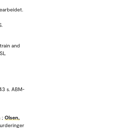
learbeidet.
S.
train and
ASL
343 s. ABM-
m
;
Olsen,
vurderinger