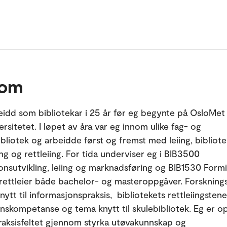
 om
eidd som bibliotekar i 25 år før eg begynte på OsloMet
rsitetet. I løpet av åra var eg innom ulike fag- og
bliotek og arbeidde først og fremst med leiing, bibliote
ng og rettleiing. For tida underviser eg i BIB3500
onsutvikling, leiing og marknadsføring og BIB1530 Formi
 rettleier både bachelor- og masteroppgåver. Forsknings
nytt til informasjonspraksis, bibliotekets rettleiingstene
nskompetanse og tema knytt til skulebibliotek. Eg er o
praksisfeltet gjennom styrka utøvakunnskap og