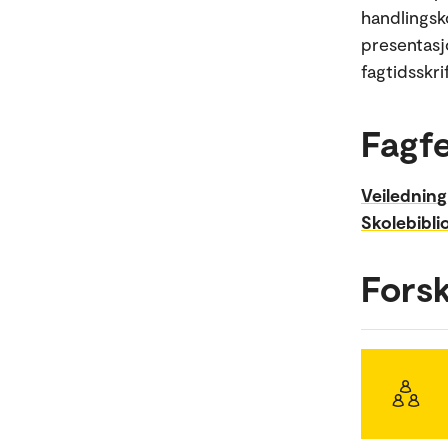
handlingsk
presentasj
fagtidsskri
Fagfe
Veiledning
Skolebibli
Fors