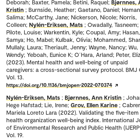
Deborah; Baxter, Pamela; Betini, Raquel;
Bjørnnes,
Kristin
; Burnside, Heather; Gaetano, Daniel; Heman
Salima; McCarthy, Jane; Nickerson, Nicole; Norris,
Colleen;
Nylén-Eriksen, Mats
; Owadally, Tasneem;
Pilote, Louise; Warkentin, Kyle; Coupal, Amy; Hasan,
Samya; Ho, Mabel; Kulbak, Olivia; Mohammed, Sha
Mullaly, Laura; Theriault, Jenny; Wayne, Nancy; Wu,
Wendy; Yeboah, Eunice K; O´Hara, Arland; Peter, El
(2023). Mental health and well-being of unpaid
caregivers: a cross-sectional survey protocol. BMJ
Vol. 13.
https://doi.org/10.1136/bmjopen-2022-070374
Nylén-Eriksen, Mats
;
Bjørnnes, Ann Kristin
; Joha
Hege Hafstad; Lie, Irene;
Grov, Ellen Karine
; Cabrer
Mariela Loreto Lara (2022). Validating the five-item
health organization well-being index. International J
of Environmental Research and Public Health (IJERP
Vol. 19.