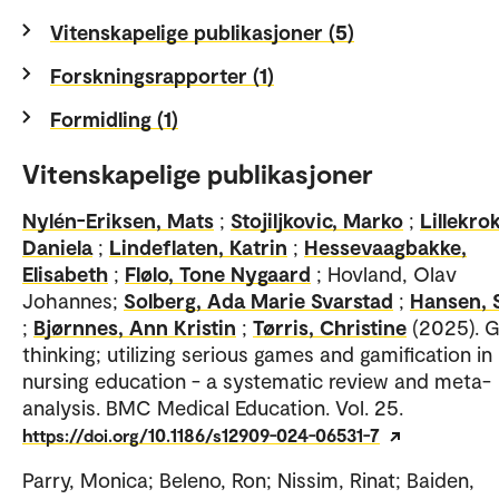
Vitenskapelige publikasjoner (5)
Forskningsrapporter (1)
Formidling (1)
Vitenskapelige publikasjoner
Nylén-Eriksen, Mats
;
Stojiljkovic, Marko
;
Lillekro
Daniela
;
Lindeflaten, Katrin
;
Hessevaagbakke,
Elisabeth
;
Flølo, Tone Nygaard
; Hovland, Olav
Johannes;
Solberg, Ada Marie Svarstad
;
Hansen, 
;
Bjørnnes, Ann Kristin
;
Tørris, Christine
(2025). 
thinking; utilizing serious games and gamification in
nursing education - a systematic review and meta-
analysis. BMC Medical Education. Vol. 25.
https://doi.org/10.1186/s12909-024-06531-7
Parry, Monica; Beleno, Ron; Nissim, Rinat; Baiden,