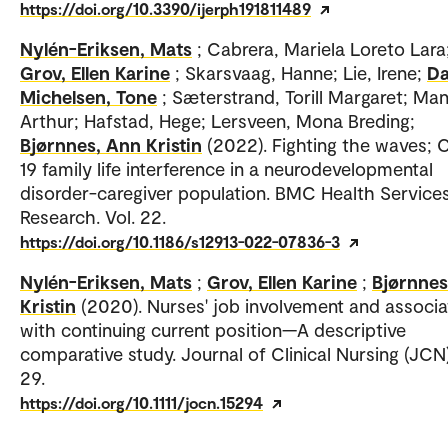
https://doi.org/10.3390/ijerph191811489
Nylén-Eriksen, Mats
; Cabrera, Mariela Loreto Lara
Grov, Ellen Karine
; Skarsvaag, Hanne; Lie, Irene;
Da
Michelsen, Tone
; Sæterstrand, Torill Margaret; Ma
Arthur; Hafstad, Hege; Lersveen, Mona Breding;
Bjørnnes, Ann Kristin
(2022). Fighting the waves; 
19 family life interference in a neurodevelopmental
disorder-caregiver population. BMC Health Service
Research. Vol. 22.
https://doi.org/10.1186/s12913-022-07836-3
Nylén-Eriksen, Mats
;
Grov, Ellen Karine
;
Bjørnnes
Kristin
(2020). Nurses' job involvement and associa
with continuing current position—A descriptive
comparative study. Journal of Clinical Nursing (JCN)
29.
https://doi.org/10.1111/jocn.15294