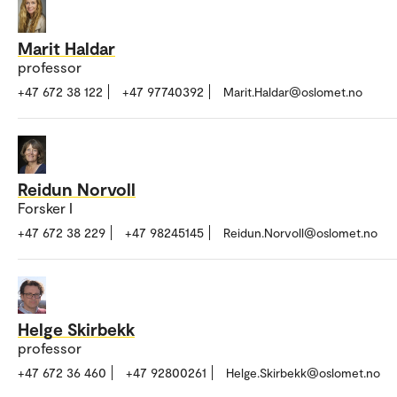
Marit Haldar
professor
+47 672 38 122
+47 97740392
Marit.Haldar@oslomet.no
Reidun Norvoll
Forsker I
+47 672 38 229
+47 98245145
Reidun.Norvoll@oslomet.no
Helge Skirbekk
professor
+47 672 36 460
+47 92800261
Helge.Skirbekk@oslomet.no