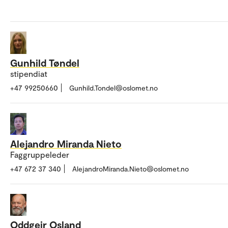
Gunhild Tøndel
stipendiat
+47 99250660
Gunhild.Tondel@oslomet.no
Alejandro Miranda Nieto
Faggruppeleder
+47 672 37 340
AlejandroMiranda.Nieto@oslomet.no
Oddgeir Osland