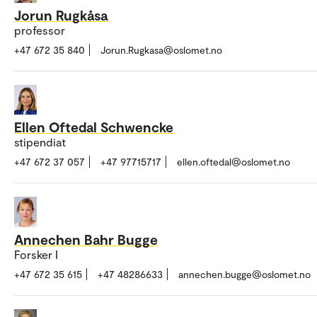
Jorun Rugkåsa
professor
+47 672 35 840
Jorun.Rugkasa@oslomet.no
Ellen Oftedal Schwencke
stipendiat
+47 672 37 057
+47 97715717
ellen.oftedal@oslomet.no
Annechen Bahr Bugge
Forsker I
+47 672 35 615
+47 48286633
annechen.bugge@oslomet.no