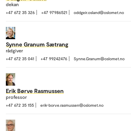
dekan
+47 672 35 326
+47 97986521
oddgeir.osland@oslomet.no
Synne Granum Sætrang
rådgiver
+47 672 35 041
+47 99242476
Synne.Granum@oslomet.no
Erik Børve Rasmussen
professor
+47 672 35 155
erik-borve.rasmussen@oslomet.no