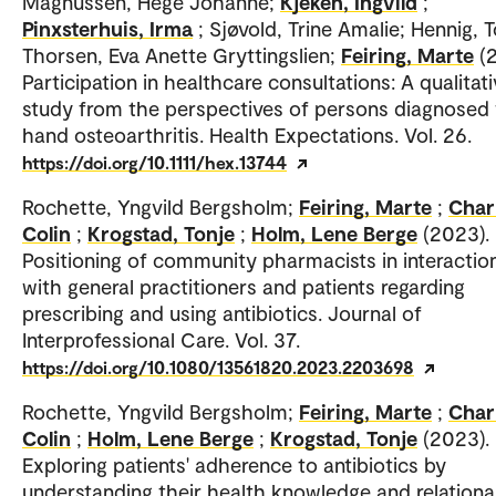
Magnussen, Hege Johanne;
Kjeken, Ingvild
;
Pinxsterhuis, Irma
; Sjøvold, Trine Amalie; Hennig, To
Thorsen, Eva Anette Gryttingslien;
Feiring, Marte
(
Participation in healthcare consultations: A qualitat
study from the perspectives of persons diagnosed
hand osteoarthritis. Health Expectations. Vol. 26.
https://doi.org/10.1111/hex.13744
Rochette, Yngvild Bergsholm;
Feiring, Marte
;
Char
Colin
;
Krogstad, Tonje
;
Holm, Lene Berge
(2023).
Positioning of community pharmacists in interactio
with general practitioners and patients regarding
prescribing and using antibiotics. Journal of
Interprofessional Care. Vol. 37.
https://doi.org/10.1080/13561820.2023.2203698
Rochette, Yngvild Bergsholm;
Feiring, Marte
;
Char
Colin
;
Holm, Lene Berge
;
Krogstad, Tonje
(2023).
Exploring patients' adherence to antibiotics by
understanding their health knowledge and relationa