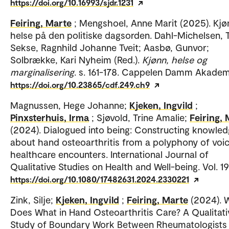
https://doi.org/10.16993/sjdr.1231
Feiring, Marte
; Mengshoel, Anne Marit (2025). Kjø
helse på den politiske dagsorden. Dahl-Michelsen, 
Sekse, Ragnhild Johanne Tveit; Aasbø, Gunvor;
Solbrække, Kari Nyheim (Red.).
Kjønn, helse og
marginalisering
. s. 161-178. Cappelen Damm Akadem
https://doi.org/10.23865/cdf.249.ch9
Magnussen, Hege Johanne;
Kjeken, Ingvild
;
Pinxsterhuis, Irma
; Sjøvold, Trine Amalie;
Feiring,
(2024). Dialogued into being: Constructing knowle
about hand osteoarthritis from a polyphony of voic
healthcare encounters. International Journal of
Qualitative Studies on Health and Well-being. Vol. 19
https://doi.org/10.1080/17482631.2024.2330221
Zink, Silje;
Kjeken, Ingvild
;
Feiring, Marte
(2024). 
Does What in Hand Osteoarthritis Care? A Qualitati
Study of Boundary Work Between Rheumatologists