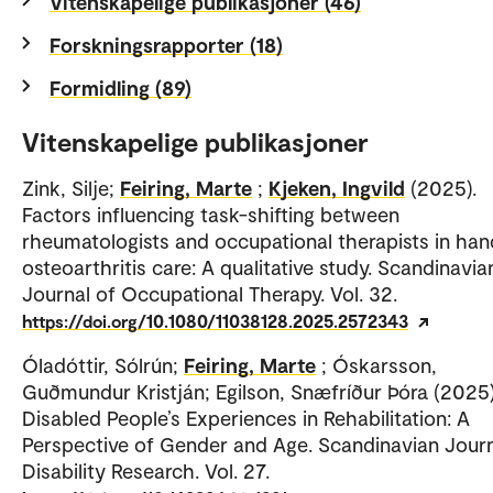
Vitenskapelige publikasjoner (46)
Forskningsrapporter (18)
Formidling (89)
Vitenskapelige publikasjoner
Zink, Silje;
Feiring, Marte
;
Kjeken, Ingvild
(2025).
Factors influencing task-shifting between
rheumatologists and occupational therapists in han
osteoarthritis care: A qualitative study. Scandinavia
Journal of Occupational Therapy. Vol. 32.
https://doi.org/10.1080/11038128.2025.2572343
Óladóttir, Sólrún;
Feiring, Marte
; Óskarsson,
Guðmundur Kristján; Egilson, Snæfríður Þóra (2025)
Disabled People’s Experiences in Rehabilitation: A
Perspective of Gender and Age. Scandinavian Journ
Disability Research. Vol. 27.