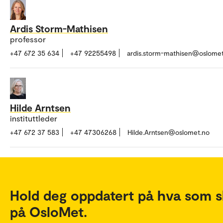
Ardis Storm-Mathisen
professor
+47 672 35 634
+47 92255498
ardis.storm-mathisen@oslome
Hilde Arntsen
instituttleder
+47 672 37 583
+47 47306268
Hilde.Arntsen@oslomet.no
Hold deg oppdatert på hva som s
på OsloMet.