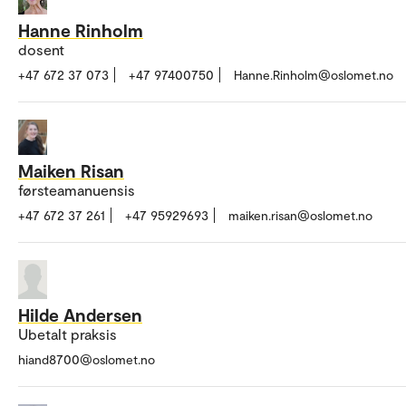
Hanne Rinholm
dosent
+47 672 37 073
+47 97400750
Hanne.Rinholm@oslomet.no
Maiken Risan
førsteamanuensis
+47 672 37 261
+47 95929693
maiken.risan@oslomet.no
Hilde Andersen
Ubetalt praksis
hiand8700@oslomet.no