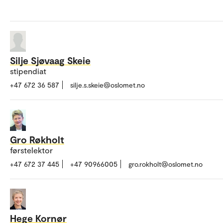
Silje Sjøvaag Skeie
stipendiat
+47 672 36 587
silje.s.skeie@oslomet.no
Gro Røkholt
førstelektor
+47 672 37 445
+47 90966005
gro.rokholt@oslomet.no
Hege Kornør