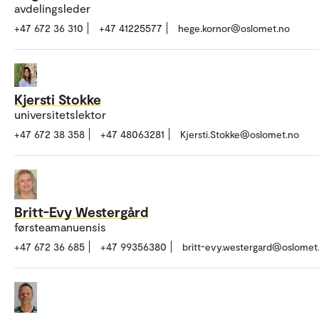
avdelingsleder
+47 672 36 310
+47 41225577
hege.kornor@oslomet.no
Kjersti Stokke
universitetslektor
+47 672 38 358
+47 48063281
Kjersti.Stokke@oslomet.no
Britt-Evy Westergård
førsteamanuensis
+47 672 36 685
+47 99356380
britt-evy.westergard@oslomet