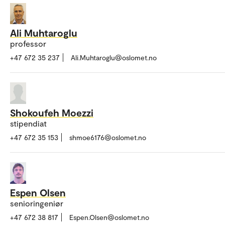
Ali Muhtaroglu
professor
+47 672 35 237
Ali.Muhtaroglu@oslomet.no
Shokoufeh Moezzi
stipendiat
+47 672 35 153
shmoe6176@oslomet.no
Espen Olsen
senioringeniør
+47 672 38 817
Espen.Olsen@oslomet.no