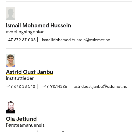
Ismail Mohamed Hussein
avdelingsingeniør
+47 672 37 003
IsmailMohamed.Hussein@oslomet.no
Astrid Oust Janbu
Instituttleder
+47 672 38 540
+47 91514326
astridoust.janbu@oslomet.no
Ola Jetlund
Førsteamanuensis