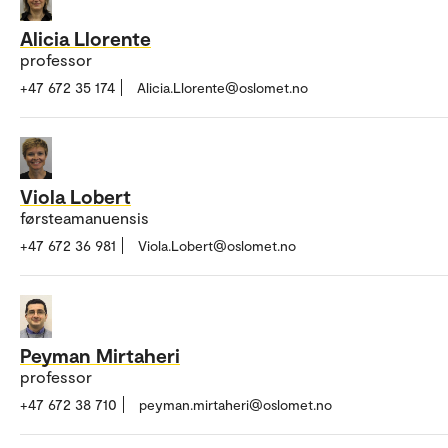
Alicia Llorente
professor
+47 672 35 174
Alicia.Llorente@oslomet.no
Viola Lobert
førsteamanuensis
+47 672 36 981
Viola.Lobert@oslomet.no
Peyman Mirtaheri
professor
+47 672 38 710
peyman.mirtaheri@oslomet.no