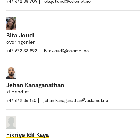
+47 672 38 709
ola.jetlund@oslomet.no
Bita Joudi
overingeniør
+47 672 38 892
Bita.Joudi@oslomet.no
Jehan Kanaganathan
stipendiat
+47 672 36 180
jehan.kanaganathan@oslomet.no
Fikriye Idil Kaya