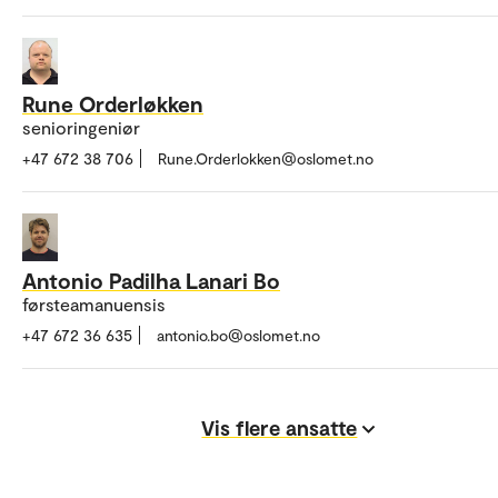
Rune Orderløkken
senioringeniør
+47 672 38 706
Rune.Orderlokken@oslomet.no
Antonio Padilha Lanari Bo
førsteamanuensis
+47 672 36 635
antonio.bo@oslomet.no
Vis flere ansatte