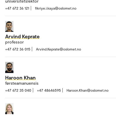
universitetslektor
+47 672 36 121
fikriye.i.kaya@oslomet.no
Arvind Keprate
professor
+47 672 36 015
Arvind.Keprate@oslomet.no
Haroon Khan
førsteamanuensis
+47 672 35 040
+47 48646595
Haroon.Khan@oslomet.no