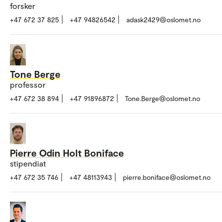
forsker
+47 672 37 825
+47 94826542
adask2429@oslomet.no
Tone Berge
professor
+47 672 38 894
+47 91896872
Tone.Berge@oslomet.no
Pierre Odin Holt Boniface
stipendiat
+47 672 35 746
+47 48113943
pierre.boniface@oslomet.no