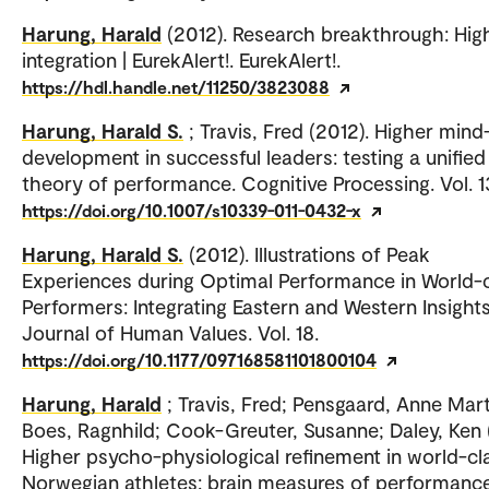
Harung, Harald
(2012). Research breakthrough: Hig
integration | EurekAlert!. EurekAlert!.
https://hdl.handle.net/11250/3823088
Harung, Harald S.
; Travis, Fred (2012). Higher mind
development in successful leaders: testing a unified
theory of performance. Cognitive Processing. Vol. 1
https://doi.org/10.1007/s10339-011-0432-x
Harung, Harald S.
(2012). Illustrations of Peak
Experiences during Optimal Performance in World-
Performers: Integrating Eastern and Western Insights
Journal of Human Values. Vol. 18.
https://doi.org/10.1177/097168581101800104
Harung, Harald
; Travis, Fred; Pensgaard, Anne Mar
Boes, Ragnhild; Cook-Greuter, Susanne; Daley, Ken (
Higher psycho-physiological refinement in world-cl
Norwegian athletes: brain measures of performanc