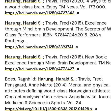
Harung, Harald S.
; Travis, Fred (2020). 4 ways to c
a world-class brain. Enjoy TM News. Vol. 173.000.
https://hdl.handle.net/11250/4727343
Harung, Harald S.
; Travis, Fred (2015). Excellence
through Mind-brain Development. The Secrets of W
Class Performers. ISBN: 9781472462015. 208 s.
Routledge.
https://hdl.handle.net/11250/3393741
Harung, Harald S.
; Travis, Fred (2015). New Book:
Excellence through Mind-Brain Development. TM N
https://hdl.handle.net/11250/4773427
Boes, Ragnhild;
Harung, Harald S.
; Travis, Fred;
Pensgaard, Anne Marte (2014). Mental and physical
attributes defining world-class Norwegian athletes:
Content analysis of interviews. Scandinavian Journa
Medicine & Science in Sports. Vol. 24.
https://doi.org/10.1111/j.1600-0838.2012.01498.x