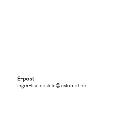
E-post
inger-lise.neslein@oslomet.no