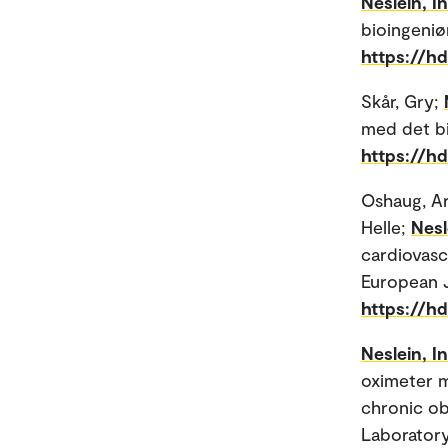
Neslein, In
bioingeniør
https://h
Skår, Gry;
med det bi
https://h
Oshaug, Ar
Helle;
Nesl
cardiovasc
European Jo
https://h
Neslein, In
oximeter m
chronic ob
Laboratory 