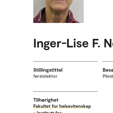
Inger-Lise F. N
Stillingstittel
Bes
førstelektor
Piles
Tilhørighet
Fakultet for helsevitenskap
–
Institutt for