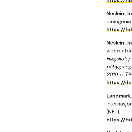
Neslein, I
bioingeniø
https://h
Neslein, In
videreutda
Høgskolepe
påbygnings
2010
. s. 7
https://d
Landmark,
internasjo
(NFT).
https://h