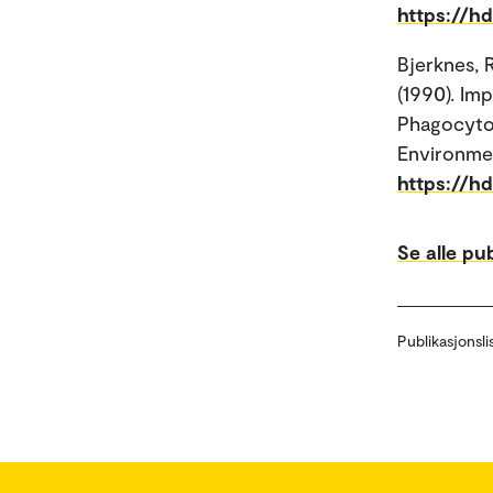
https://h
Bjerknes, 
(1990). Im
Phagocytos
Environmen
https://h
Se alle pu
Publikasjonsli