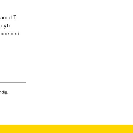
arald T.
ocyte
pace and
ndig.