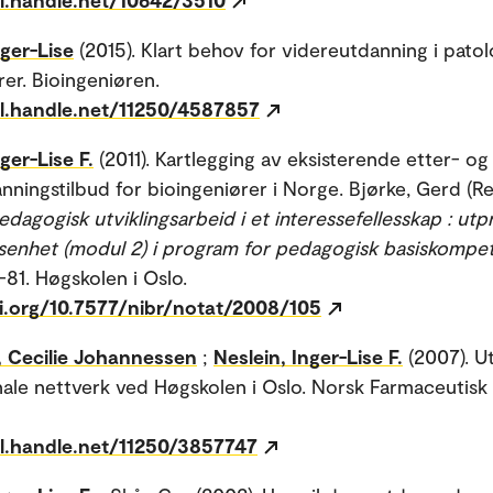
nger-Lise
(2015). Klart behov for videreutdanning i patol
rer. Bioingeniøren.
dl.handle.net/11250/4587857
ger-Lise F.
(2011). Kartlegging av eksisterende etter- og
nningstilbud for bioingeniører i Norge. Bjørke, Gerd (Re
dagogisk utviklingsarbeid i et interessefellesskap : utp
enhet (modul 2) i program for pedagogisk basiskompet
9-81. Høgskolen i Oslo.
oi.org/10.7577/nibr/notat/2008/105
 Cecilie Johannessen
;
Neslein, Inger-Lise F.
(2007). Ut
nale nettverk ved Høgskolen i Oslo. Norsk Farmaceutisk 
dl.handle.net/11250/3857747