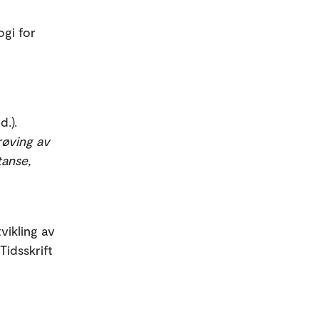
ogi for
d.).
røving av
anse,
vikling av
Tidsskrift