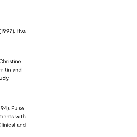
(1997). Hva
Christine
ritin and
udy.
994). Pulse
ients with
linical and