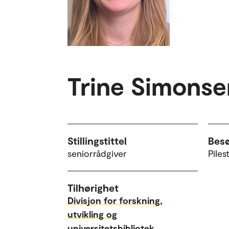
Trine Simonse
Stillingstittel
Bes
seniorrådgiver
Piles
Tilhørighet
Divisjon for forskning,
utvikling og
universitetsbibliotek