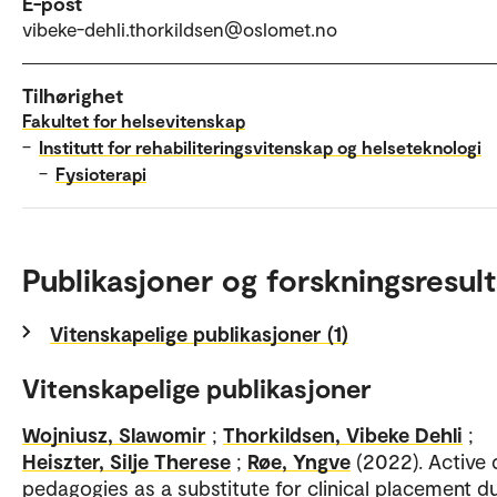
E-post
vibeke-dehli.thorkildsen@oslomet.no
Tilhørighet
Fakultet for helsevitenskap
–
Institutt for rehabiliteringsvitenskap og helseteknologi
–
Fysioterapi
Publikasjoner og forskningsresult
Vitenskapelige publikasjoner (1)
Vitenskapelige publikasjoner
Wojniusz, Slawomir
;
Thorkildsen, Vibeke Dehli
;
Heiszter, Silje Therese
;
Røe, Yngve
(2022). Active d
pedagogies as a substitute for clinical placement d