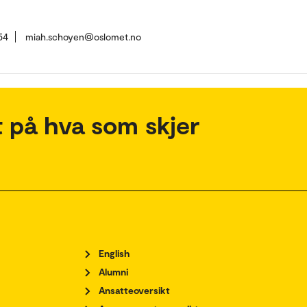
54
miah.schoyen@oslomet.no
 på hva som skjer
English
Alumni
Ansatteoversikt