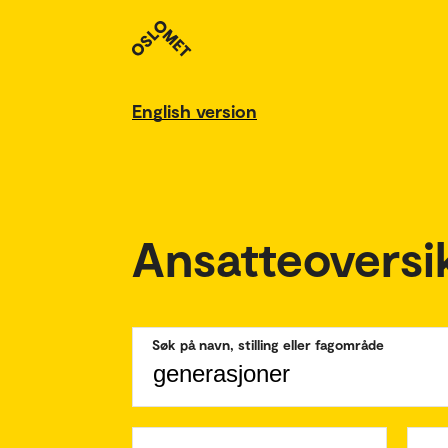
English version
Ansatteoversi
Søk på navn, stilling eller fagområde