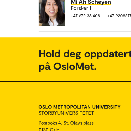
Mi Ah Schøyen
Forsker I
+47 672 38 408
+47 920827
Hold deg oppdatert
på OsloMet.
Postboks 4, St. Olavs plass
0130 Oslo