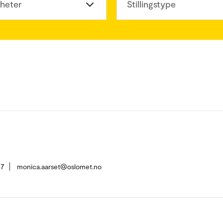
heter
Stillingstype
37
monica.aarset@oslomet.no