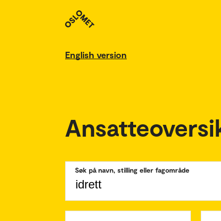
English version
Ansatteoversi
Søk på navn, stilling eller fagområde