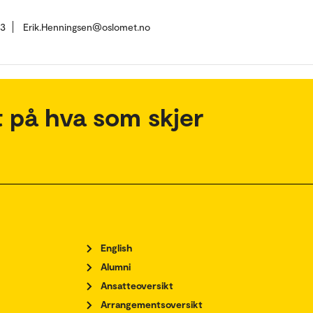
13
Erik.Henningsen@oslomet.no
 på hva som skjer
English
Alumni
Ansatteoversikt
Arrangementsoversikt