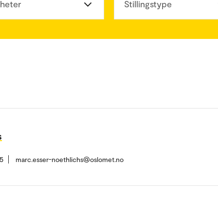
heter
Stillingstype
s
5
marc.esser-noethlichs@oslomet.no