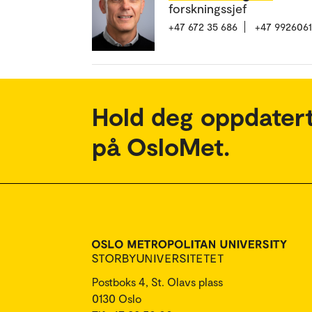
forskningssjef
+47 672 35 686
+47 992606
Hold deg oppdatert
på OsloMet.
Postboks 4, St. Olavs plass
0130 Oslo