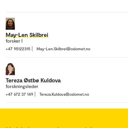
May-Len Skilbrei
forsker I
+47 95122315
May-Len.Skilbrei@oslomet.no
Tereza Østbø Kuldova
forskningsleder
+47 672 37 149
Tereza.Kuldova@oslomet.no