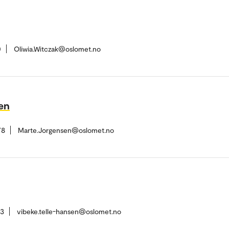
0
Oliwia.Witczak@oslomet.no
en
78
Marte.Jorgensen@oslomet.no
73
vibeke.telle-hansen@oslomet.no