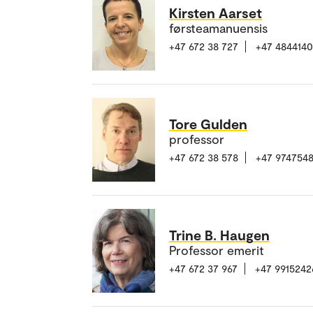
Kirsten Aarset
førsteamanuensis
+47 672 38 727
+47 484414
Tore Gulden
professor
+47 672 38 578
+47 974754
Trine B. Haugen
Professor emerit
+47 672 37 967
+47 9915242