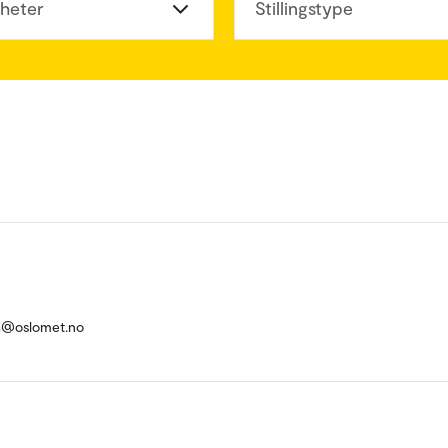
heter
Stillingstype
h@oslomet.no