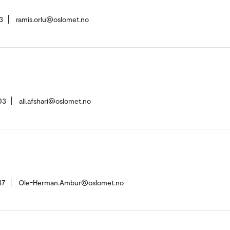
3
ramis.orlu@oslomet.no
03
ali.afshari@oslomet.no
47
Ole-Herman.Ambur@oslomet.no