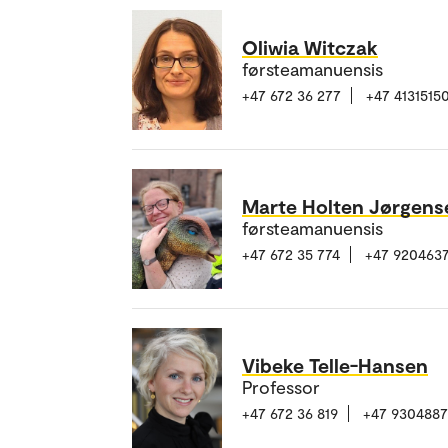
Oliwia Witczak
førsteamanuensis
+47 672 36 277
+47 4131515
Marte Holten Jørgens
førsteamanuensis
+47 672 35 774
+47 920463
Vibeke Telle-Hansen
Professor
+47 672 36 819
+47 930488