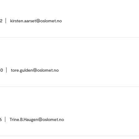
02
kirsten.aarset@oslomet.no
80
tore.gulden@oslomet.no
6
Trine.B.Haugen@oslomet.no