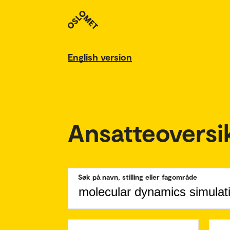
English version
Ansatteoversi
Søk på navn, stilling eller fagområde