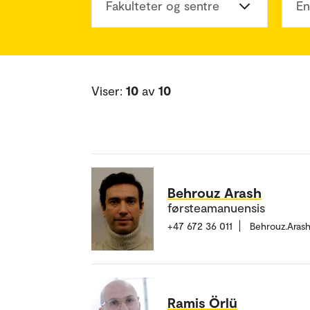
Fakulteter og sentre
En
Viser:
10
av
10
Behrouz Arash
førsteamanuensis
+47 672 36 011
Behrouz.Aras
Ramis Örlü