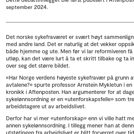
september 2024.
Det norske sykefraværet er svært høyt sammenlign
med andre land. Det er naturlig at det vekker oppsi
både hjemme og ute. Men før vi lar reformiveren få f
utløp, kan det være lurt å ta et skritt tilbake og ta i
over seg det større bildet.
«Har Norge verdens høyeste sykefravær på grunn a
avtalene?» spurte professor Arnstein Mykletun i en
kronikk i Aftenposten. Han argumenterer for at dag
sykelønnsordning er en «utenforskapsfelle» som tr
arbeidstagere ut av arbeidslivet.
Derfor har vi mer «utenforskap» enn vi ville hatt m
annen sykelønnsordning. I tillegg mener han at den
utstøtingen fra arbeidslivet er blitt forverret over tid