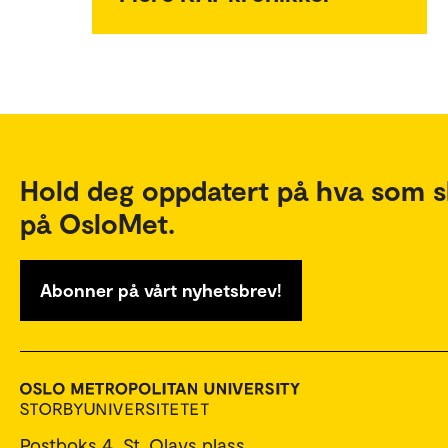
Hold deg oppdatert på hva som s
på OsloMet.
Abonner på vårt nyhetsbrev!
Postboks 4, St. Olavs plass