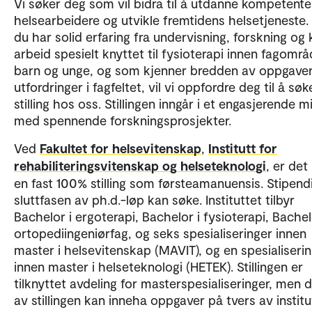
Vi søker deg som vil bidra til å utdanne kompetente
helsearbeidere og utvikle fremtidens helsetjeneste.
du har solid erfaring fra undervisning, forskning og k
arbeid spesielt knyttet til fysioterapi innen fagområ
barn og unge, og som kjenner bredden av oppgave
utfordringer i fagfeltet, vil vi oppfordre deg til å søk
stilling hos oss. Stillingen inngår i et engasjerende mi
med spennende forskningsprosjekter.
Ved
Fakultet for helsevitenskap
,
Institutt for
rehabiliteringsvitenskap og helseteknologi
, er det
en fast 100% stilling som førsteamanuensis. Stipendi
sluttfasen av ph.d.-løp kan søke. Instituttet tilbyr
Bachelor i ergoterapi, Bachelor i fysioterapi, Bachel
ortopediingeniørfag, og seks spesialiseringer innen
master i helsevitenskap (MAVIT), og en spesialiseri
innen master i helseteknologi (HETEK). Stillingen er
tilknyttet avdeling for masterspesialiseringer, men d
av stillingen kan inneha oppgaver på tvers av institu