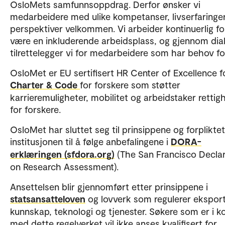
OsloMets samfunnsoppdrag. Derfor ønsker vi
medarbeidere med ulike kompetanser, livserfaringe
perspektiver velkommen. Vi arbeider kontinuerlig fo
være en inkluderende arbeidsplass, og gjennom dia
tilrettelegger vi for medarbeidere som har behov fo
OsloMet er EU sertifisert HR Center of Excellence f
Charter & Code
for forskere som støtter
karrieremuligheter, mobilitet og arbeidstaker rettig
for forskere.
OsloMet har sluttet seg til prinsippene og forpliktet
institusjonen til å følge anbefalingene i
DORA-
erklæringen (sfdora.org)
(The San Francisco Declar
on Research Assessment).
Ansettelsen blir gjennomført etter prinsippene i
statsansatteloven
og lovverk som regulerer ekspor
kunnskap, teknologi og tjenester. Søkere som er i ko
med dette regelverket vil ikke anses kvalifisert for