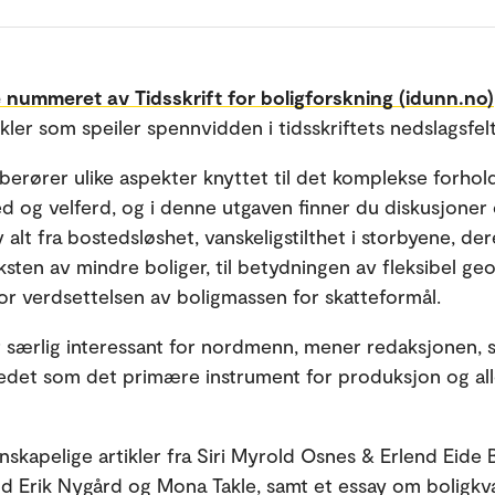
 nummeret av Tidsskrift for boligforskning (idunn.no)
ikler som speiler spennvidden i tidsskriftets nedslagsfel
berører ulike aspekter knyttet til det komplekse forho
d og velferd, og i denne utgaven finner du diskusjoner
 alt fra bostedsløshet, vanskeligstilthet i storbyene, de
sten av mindre boliger, til betydningen av fleksibel geo
for verdsettelsen av boligmassen for skatteformål.
 særlig interessant for nordmenn, mener redaksjonen, s
edet som det primære instrument for produksjon og all
nskapelige artikler fra Siri Myrold Osnes & Erlend Eide 
 Erik Nygård og Mona Takle, samt et essay om boligkval