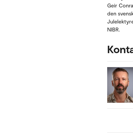
Geir Conra
den svenske
Julelektyre
NIBR.
Kont