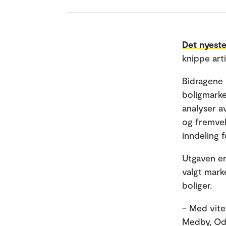
Det nyeste
knippe art
Bidragene 
boligmarke
analyser av
og fremvek
inndeling 
Utgaven er
valgt mark
boliger.
– Med vite
Medby, Odd