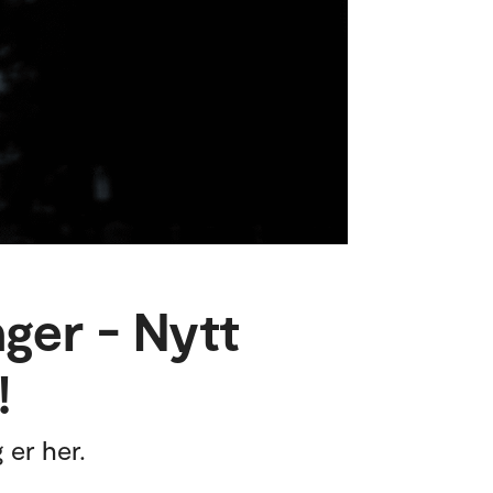
ger - Nytt
!
 er her.