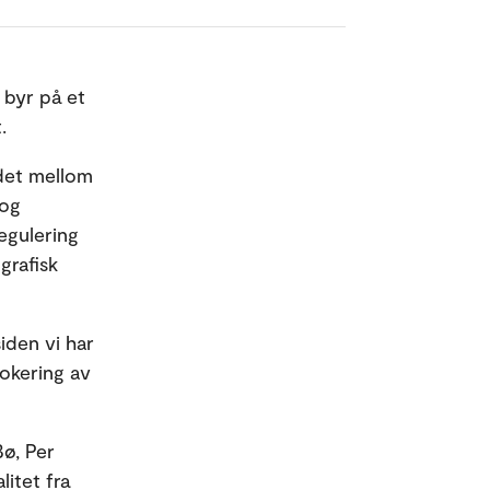
byr på et
t.
ldet mellom
 og
regulering
grafisk
iden vi har
okering av
Bø, Per
itet fra