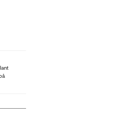
lant
på