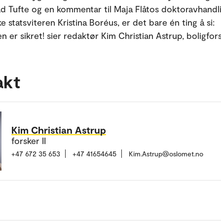
d Tufte og en kommentar til Maja Flåtos doktoravhandli
 statsviteren Kristina Boréus, er det bare én ting å si:
n er sikret! sier redaktør Kim Christian Astrup, boligfor
akt
Kim Christian Astrup
forsker II
+47 672 35 653
+47 41654645
Kim.Astrup@oslomet.no