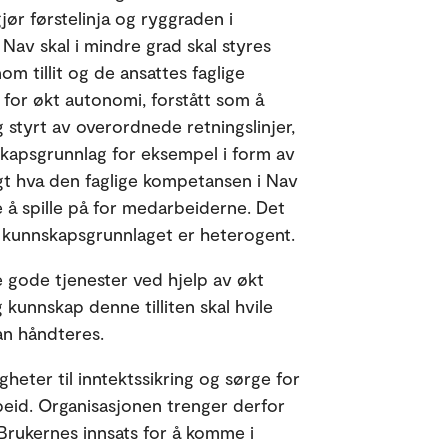
gjør førstelinja og ryggraden i
 Nav skal i mindre grad skal styres
m tillit og de ansattes faglige
l for økt autonomi, forstått som å
 styrt av overordnede retningslinjer,
skapsgrunnlag for eksempel i form av
agt hva den faglige kompetansen i Nav
e å spille på for medarbeiderne. Det
n kunnskapsgrunnlaget er heterogent.
e gode tjenester ved hjelp av økt
lig kunnskap denne tilliten skal hvile
n håndteres.
heter til inntektssikring og sørge for
rbeid. Organisasjonen trenger derfor
rukernes innsats for å komme i