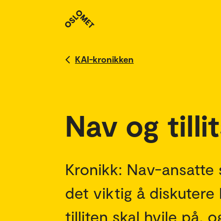
KAI-kronikken
Nav og till
Kronikk: Nav-ansatte s
det viktig å diskutere
tilliten skal hvile på