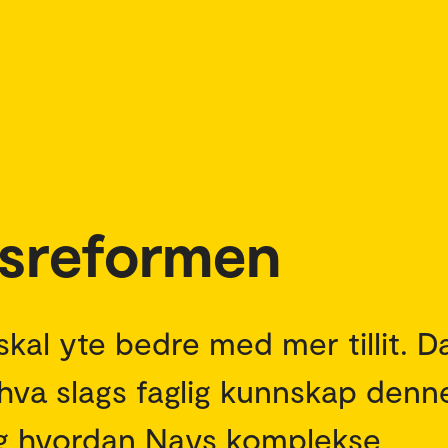
itsreformen
kal yte bedre med mer tillit. Da
 hva slags faglig kunnskap denn
, og hvordan Navs komplekse