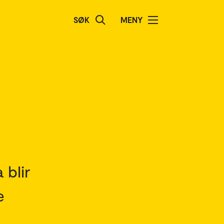
SØK
MENY
 blir
e