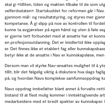
skal gi «tilliten, tiden og makten tilbake til de som ut
velferdsstaten». Startskuddet for reformen går i Nav.
gjennom mål- og resultatstyring, og styres mer gjenno
kompetanse. Å gi slipp på noe av kontrollen til forde
kunne ta avgjørelser på egen hånd og uten å føle seg
er gjerne tett forbundet med at ansatte har et kunn
en profesjonsutdanning. Det er imidlertid ikke oppl
er. Det finnes ikke et etablert fag eller kunnskapsbas
betyr ikke at de ansatte i Nav er kunnskapsløse, me
Dersom man vil styrke Nav-ansattes mulighet til å yt
tillit, blir det følgelig viktig å diskutere hva slags fag
på, og hvordan Navs komplekse samfunnsoppdrag ka
Navs oppdrag innbefatter blant annet å forvalte rettig
bistand til at flest mulig kommer i inntektsgivende a
medarbeidere med et bredt spekter av kunnskaper. B