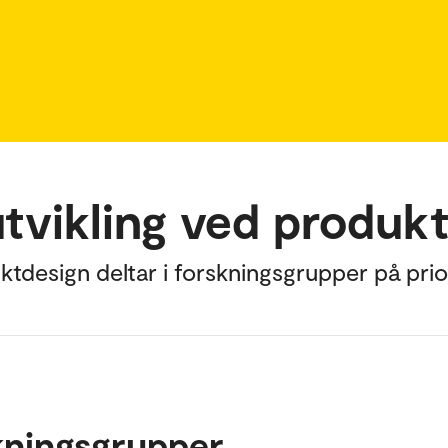
utvikling ved produk
uktdesign deltar i forskningsgrupper på prio
kningsgrupper