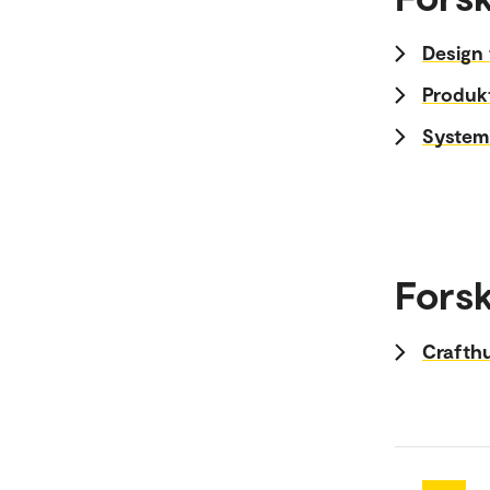
Design 
Produkt
System
Forsk
Crafth