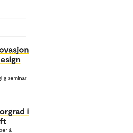
ovasjon
design
glig seminar
orgrad i
ft
ber å