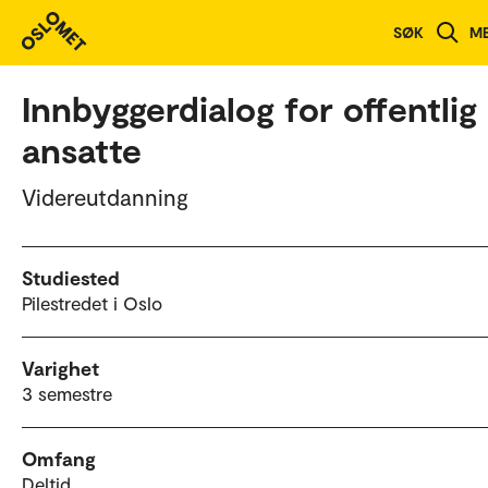
Studieoversikt
SØK
M
Innbyggerdialog for offentlig
ansatte
Videreutdanning
Studiested
Pilestredet i Oslo
Varighet
3 semestre
Omfang
Deltid