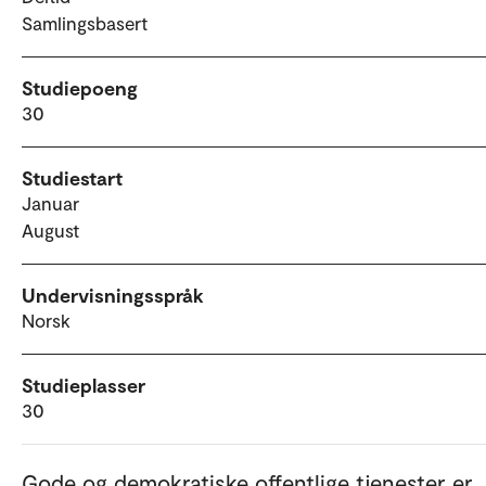
Samlingsbasert
Studiepoeng
30
Studiestart
Januar
August
Undervisningsspråk
Norsk
Studieplasser
30
Gode og demokratiske offentlige tjenester er