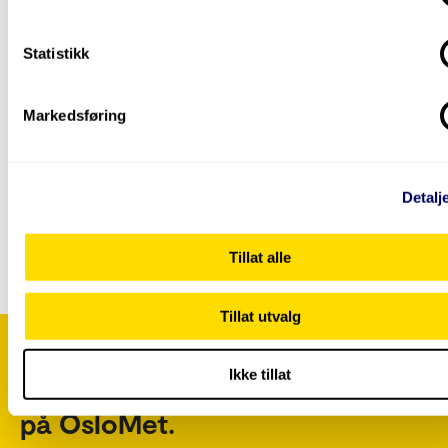
med oss på e-post.
Statistikk
Mer om videreutdanninger
Markedsføring
Etter- og videreutdanning
Etter- og videreutdanning fra OsloMet gir deg
kompetanseløftet du trenger. Vi tilbyr alt fra
Detalj
enkeltemner til en hel grad.
Tillat alle
Tillat utvalg
Ikke tillat
Hold deg oppdatert på hva som s
på OsloMet.