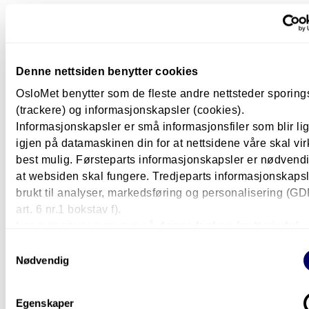
Hva lærer du?
Denne nettsiden benytter cookies
Studiets oppbygging
OsloMet benytter som de fleste andre nettsteder sporin
(trackere) og informasjonskapsler (cookies).
Informasjonskapsler er små informasjonsfiler som blir l
Hvordan foregår undervisningen?
igjen på datamaskinen din for at nettsidene våre skal vir
best mulig. Førsteparts informasjonskapsler er nødvendi
at websiden skal fungere. Tredjeparts informasjonskapsle
brukt til analyser, markedsføring og personalisering (G
Hva koster det?
art. 6 nr.1 bokstav f).
Les mer om personvern på
denne lenken (nytt vindu).
Samtykkevalg
Nødvendig
Spørsmål om utdanningen?
Har du spørsmål om denne utdanningen, ta konta
Egenskaper