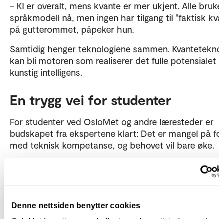
– KI er overalt, mens kvante er mer ukjent. Alle bruk
språkmodell nå, men ingen har tilgang til "faktisk kv
på gutterommet, påpeker hun.
Samtidig henger teknologiene sammen. Kvantetekno
kan bli motoren som realiserer det fulle potensialet 
kunstig intelligens.
En trygg vei for studenter
For studenter ved OsloMet og andre læresteder er
budskapet fra ekspertene klart: Det er mangel på f
med teknisk kompetanse, og behovet vil bare øke.
– Uten at jeg kan spå fremtiden, vil jeg tro det er en
ganske trygg vei å gå. Det er en mangel på student
velger tekniske fag, sier Floeng, som selv innrømme
hun gjerne skulle tatt flere realfag da hun var yngre.
Denne nettsiden benytter cookies