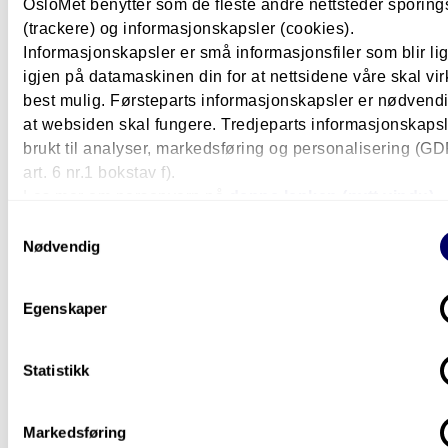
Hun oppfordrer studenter til å ikke la seg skremme 
OsloMet benytter som de fleste andre nettsteder sporin
ryktet om at realfag er "for vanskelig".
(trackere) og informasjonskapsler (cookies).
Informasjonskapsler er små informasjonsfiler som blir l
– Realfaglig forståelse er et veldig viktig verktøy for
igjen på datamaskinen din for at nettsidene våre skal vir
forstå verden og samfunnet, avslutter hun.
best mulig. Førsteparts informasjonskapsler er nødvendi
at websiden skal fungere. Tredjeparts informasjonskapsle
brukt til analyser, markedsføring og personalisering (G
art. 6 nr.1 bokstav f).
Studenthistorier
Les mer om personvern på
denne lenken (nytt vindu).
Samtykkevalg
Nødvendig
Egenskaper
Statistikk
Markedsføring