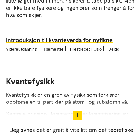
ikke følger med i timen, risikerer å tape på sikt. Me
er ikke bare fysikere og ingeniører som trenger å fo
hva som skjer.
Introduksjon til kvanteverda for nyfikne
Videreutdanning
1 semester
Pilestredet i Oslo
Deltid
Kvantefysikk
Kvantefysikk er en gren av fysikk som forklarer
oppførselen til partikler på atom- og subatomnivå.
Sentrale prinsipp i kvantefysikk er kvantifisering av
energinivå, usikkerhetsprinsippet og fenomenet
kvantetilstander.
– Jeg synes det er greit å vite litt om det teoretiske