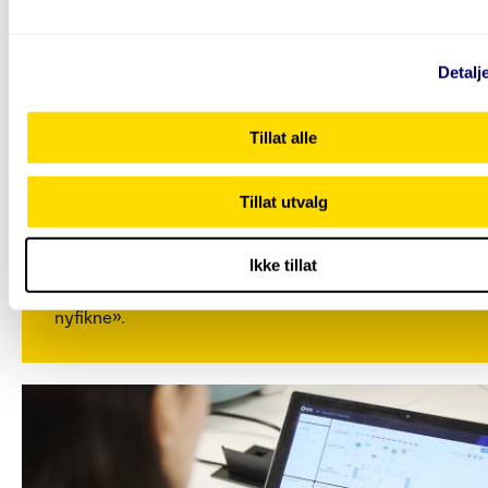
Detalj
Teknologi og design
Tillat alle
Kvanteverda-emne snur opp ned på
universet
Tillat utvalg
Martin og Gunn Heidi håpar fleire får auga opp for
kvantefysikken. Dei er begge studentar på
Ikke tillat
vidareutdanninga «Introduksjon til kvanteverda for
nyfikne».