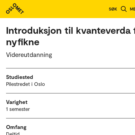
Studieoversikt
SØK
M
Introduksjon til kvanteverda 
nyfikne
Videreutdanning
Studiested
Pilestredet i Oslo
Varighet
1 semester
Omfang
Deltid