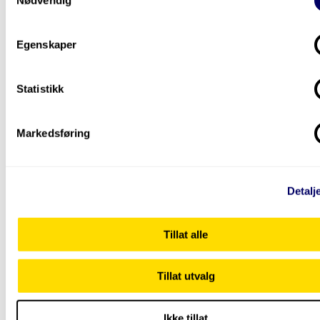
Egenskaper
Statistikk
Markedsføring
Derfor bør du vite meir om
Detalj
kvanteverda
Kvanterevolusjonen kan endre verda. Vidareutdanninga
Tillat alle
«Introduksjon til kvanteverda for nyfikne» gjev deg innsi
korleis verda er skrudd saman, og korleis
kvantedatamaskiner kan revolusjonere databehandling.
Tillat utvalg
Ikke tillat