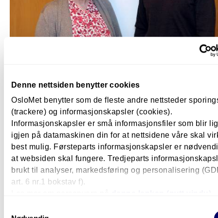
Teknologi og design
Kvanteverda-emne snur opp ned på
Denne nettsiden benytter cookies
universet
OsloMet benytter som de fleste andre nettsteder sporin
(trackere) og informasjonskapsler (cookies).
Martin og Gunn Heidi håpar fleire får auga opp for
Informasjonskapsler er små informasjonsfiler som blir l
kvantefysikken. Dei er begge studentar på
igjen på datamaskinen din for at nettsidene våre skal vir
vidareutdanninga «Introduksjon til kvanteverda for
best mulig. Førsteparts informasjonskapsler er nødvendi
nyfikne».
at websiden skal fungere. Tredjeparts informasjonskapsle
brukt til analyser, markedsføring og personalisering (G
art. 6 nr.1 bokstav f).
Les mer om personvern på
denne lenken (nytt vindu).
Samtykkevalg
Nødvendig