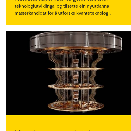
teknologiutviklinga, og tilsette ein nyutdanna
masterkandidat for å utforske kvanteteknologi.