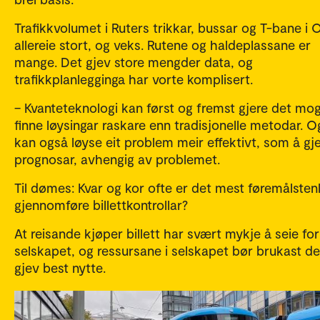
Trafikkvolumet i Ruters trikkar, bussar og T-bane i 
allereie stort, og veks. Rutene og haldeplassane er
mange. Det gjev store mengder data, og
trafikkplanlegginga har vorte komplisert.
– Kvanteteknologi kan først og fremst gjere det mog
finne løysingar raskare enn tradisjonelle metodar. 
kan også løyse eit problem meir effektivt, som å gj
prognosar, avhengig av problemet.
Til dømes: Kvar og kor ofte er det mest føremålsten
gjennomføre billettkontrollar?
At reisande kjøper billett har svært mykje å seie for
selskapet, og ressursane i selskapet bør brukast de
gjev best nytte.