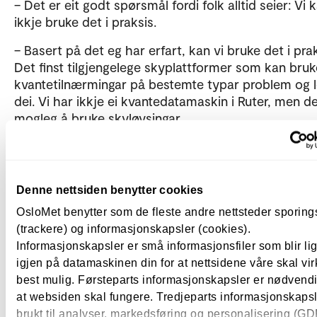
– Det er eit godt spørsmål fordi folk alltid seier: Vi 
ikkje bruke det i praksis.
– Basert på det eg har erfart, kan vi bruke det i prak
Det finst tilgjengelege skyplattformer som kan bruk
kvantetilnærmingar på bestemte typar problem og 
dei. Vi har ikkje ei kvantedatamaskin i Ruter, men de
mogleg å bruke skyløysingar.
Kvanteteknologi vekkjer interess
– Korleis er interessa for prosjektet i Ruter?
Denne nettsiden benytter cookies
OsloMet benytter som de fleste andre nettsteder sporin
– Det var stor interesse internt og eksternt. Internt f
(trackere) og informasjonskapsler (cookies).
tilsette og leiarar som var begeistra for å kunne
Informasjonskapsler er små informasjonsfiler som blir l
implementere kvantetilnærmingar i den verkelege ve
igjen på datamaskinen din for at nettsidene våre skal vir
og eksternt i ulike møte der dette vart teke opp.
best mulig. Førsteparts informasjonskapsler er nødvendi
– På det noverande stadiet eksperimenterer vi framl
at websiden skal fungere. Tredjeparts informasjonskapsle
og prøver å finne dei beste verdiane kvantedatamas
brukt til analyser, markedsføring og personalisering (G