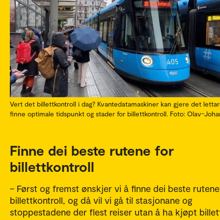
Vert det billettkontroll i dag? Kvantedatamaskiner kan gjere det lettar
finne optimale tidspunkt og stader for billettkontroll. Foto: Olav-Jo
Finne dei beste rutene for
billettkontroll
– Først og fremst ønskjer vi å finne dei beste rutene
billettkontroll, og då vil vi gå til stasjonane og
stoppestadene der flest reiser utan å ha kjøpt billet