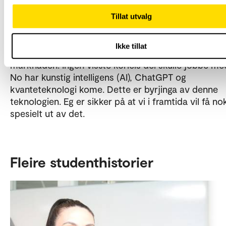
verte kjende med høgteknologi, som kvanteteknolo
maskinlæring.
Tillat utvalg
– Kvifor bør studentar vere interesserte i kvantetekn
Ikke tillat
– Eg kan samanlikne det med då datamaskiner kom
marknaden. Ingen visste korleis dei skulle jobbe med
No har kunstig intelligens (AI), ChatGPT og
kvanteteknologi kome. Dette er byrjinga av denne
teknologien. Eg er sikker på at vi i framtida vil få no
spesielt ut av det.
Fleire studenthistorier