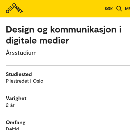
Studieoversikt
SØK
M
Design og kommunikasjon i
digitale medier
Årsstudium
Studiested
Pilestredet i Oslo
Varighet
2 år
Omfang
Deltid