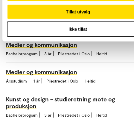
Tillat utvalg
Du er kanskje også interessert i
disse?
Ikke tillat
Medier og kommunikasjon
Bachelorprogram
3 år
Pilestredet i Oslo
Heltid
Medier og kommunikasjon
Årsstudium
1 år
Pilestredet i Oslo
Heltid
Kunst og design – studieretning mote og
produksjon
Bachelorprogram
3 år
Pilestredet i Oslo
Heltid