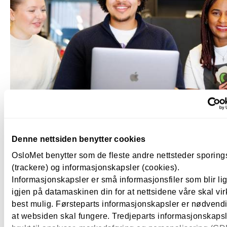
Ledige studieplasser ved OsloMet
Det er fortsatt mulig å få studieplass i Oslo og 
Denne nettsiden benytter cookies
Kjeller høsten 2026. OsloMet har ledige
studieplasser ved flere studier.
OsloMet benytter som de fleste andre nettsteder sporin
(trackere) og informasjonskapsler (cookies).
Informasjonskapsler er små informasjonsfiler som blir l
igjen på datamaskinen din for at nettsidene våre skal vir
best mulig. Førsteparts informasjonskapsler er nødvendi
Studiested
at websiden skal fungere. Tredjeparts informasjonskapsle