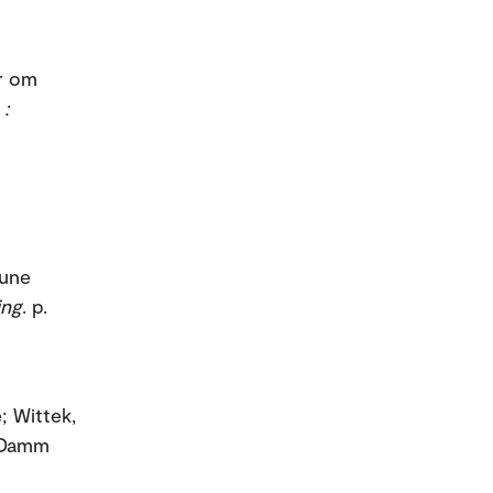
er om
:
Rune
ing
. p.
; Wittek,
n Damm