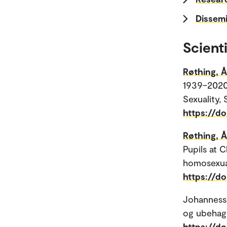
Dissemi
Scienti
Røthing, 
1939–2020:
Sexuality,
https://d
Røthing, 
Pupils at 
homosexual
https://do
Johannesse
og ubehag 
https://do