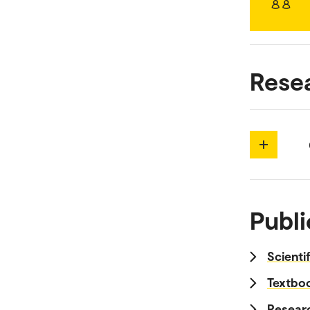
Rese
Publi
Scienti
Textboo
Researc