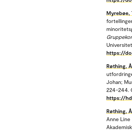
Myrebøe, 
fortelling
minoritets
Gruppekons
Universitet
https://d
Røthing, 
utfordring
Johan; Mun
224-244. 
https://h
Røthing, 
Anne Line 
Akademisk