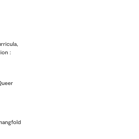
rricula,
ion :
 Queer
mangfold