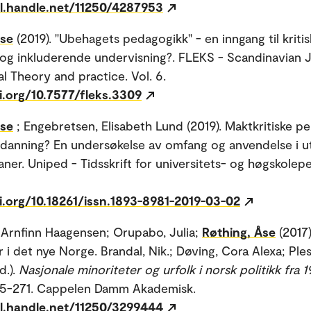
dl.handle.net/11250/4287953
Åse
(2019). "Ubehagets pedagogikk" - en inngang til kritis
 og inkluderende undervisning?. FLEKS - Scandinavian J
al Theory and practice. Vol. 6.
i.org/10.7577/fleks.3309
Åse
; Engebretsen, Elisabeth Lund (2019). Maktkritiske p
tdanning? En undersøkelse av omfang og anvendelse i u
ner. Uniped - Tidsskrift for universitets- og høgskolep
i.org/10.18261/issn.1893-8981-2019-03-02
Arnfinn Haagensen; Orupabo, Julia;
Røthing, Åse
(2017
 i det nye Norge. Brandal, Nik.; Døving, Cora Alexa; Plesn
d.).
Nasjonale minoriteter og urfolk i norsk politikk fra 1
255-271. Cappelen Damm Akademisk.
dl.handle.net/11250/3299444