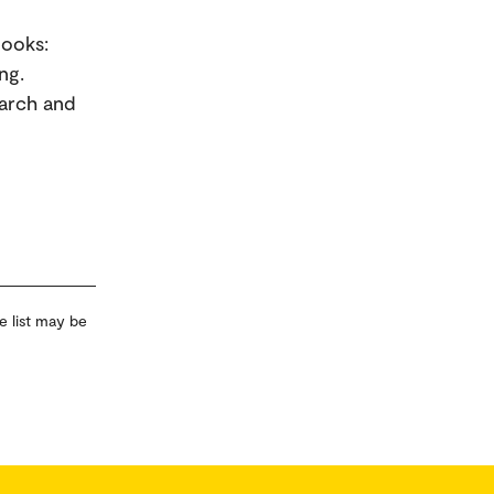
books:
ng.
earch and
e list may be