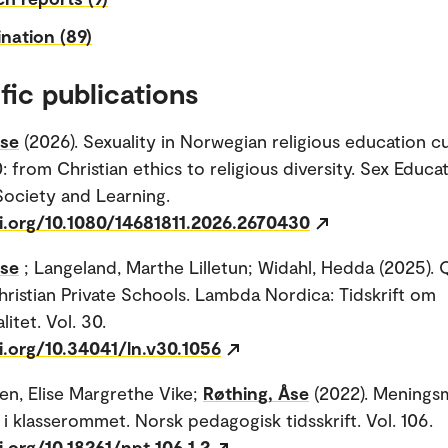
nation (89)
fic publications
Åse
(2026). Sexuality in Norwegian religious education cu
 from Christian ethics to religious diversity. Sex Educat
 Society and Learning.
oi.org/10.1080/14681811.2026.2670430
Åse
; Langeland, Marthe Lilletun; Widahl, Hedda (2025).
Christian Private Schools. Lambda Nordica: Tidskrift om
itet. Vol. 30.
i.org/10.34041/ln.v30.1056
n, Elise Margrethe Vike;
Røthing, Åse
(2022). Menings
i klasserommet. Norsk pedagogisk tidsskrift. Vol. 106.
i.org/10.18261/npt.106.1.2