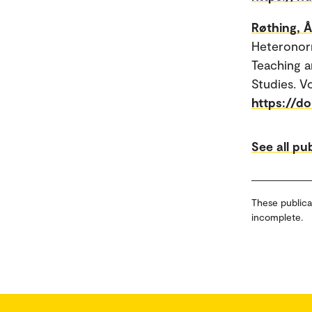
Røthing, 
Heteronorm
Teaching a
Studies. Vo
https://do
See all pu
These publica
incomplete.