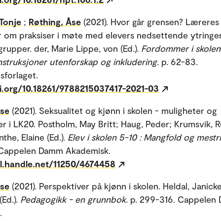
Tonje
;
Røthing, Åse
(2021). Hvor går grensen? Læreres
er om praksiser i møte med elevers nedsettende ytring
grupper. der, Marie Lippe, von (Ed.).
Fordommer i skolen 
truksjoner utenforskap og inkludering
. p. 62-83.
sforlaget.
oi.org/10.18261/9788215037417-2021-03
Åse
(2021). Seksualitet og kjønn i skolen - muligheter og
er i LK20. Postholm, May Britt; Haug, Peder; Krumsvik, 
the, Elaine (Ed.).
Elev i skolen 5-10 : Mangfold og mestr
Cappelen Damm Akademisk.
dl.handle.net/11250/4674458
Åse
(2021). Perspektiver på kjønn i skolen. Heldal, Janicke
(Ed.).
Pedagogikk - en grunnbok
. p. 299-316. Cappele
.