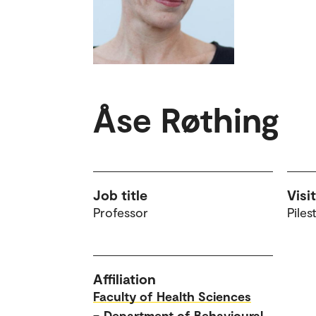
Åse Røthing
Job title
Visi
Professor
Piles
Affiliation
Faculty of Health Sciences
–
Department of Behavioural