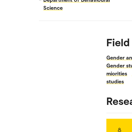
Science
Field
Gender an
Gender st
miorities
studies
Rese