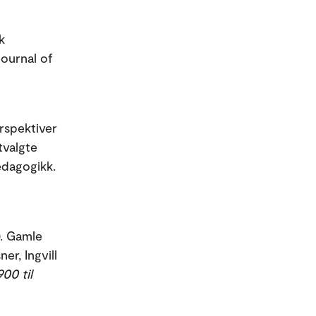
k
ournal of
erspektiver
tvalgte
edagogikk.
). Gamle
er, Ingvill
900 til