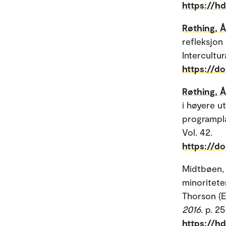
https://h
Røthing, 
refleksjon
Intercultur
https://do
Røthing, 
i høyere u
programpla
Vol. 42.
https://do
Midtbøen, 
minoriteter
Thorson (E
2016
. p. 
https://h