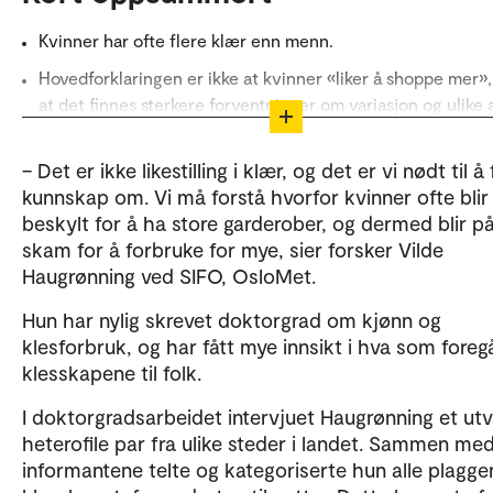
Kvinner har ofte flere klær enn menn.
Hovedforklaringen er ikke at kvinner «liker å shoppe mer»
at det finnes sterkere forventninger om variasjon og ulike 
for kvinner.
– Det er ikke likestilling i klær, og det er vi nødt til å 
Studien peker på at kjønnsroller og samfunnets forventni
kunnskap om. Vi må forstå hvorfor kvinner ofte blir
påvirker klesforbruket, og at kvinner ofte har hovedansvar
beskylt for å ha store garderober, og dermed blir p
klær i familien.
skam for å forbruke for mye, sier forsker Vilde
Forskeren mener at store garderober ikke nødvendigvis er
Haugrønning ved SIFO, OsloMet.
miljøproblem i seg selv. Det er viktigere å ta vare på klær
bruke dem lenge.
Hun har nylig skrevet doktorgrad om kjønn og
klesforbruk, og har fått mye innsikt i hva som foregå
Oppsummeringen er laget av KI og kvalitetssikret av
klesskapene til folk.
OsloMet.
I doktorgradsarbeidet intervjuet Haugrønning et utv
heterofile par fra ulike steder i landet. Sammen me
informantene telte og kategoriserte hun alle plagge