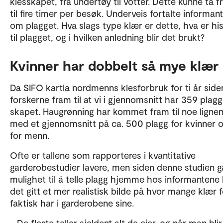
klesskapet, fra undertøy til votter. Dette kunne ta f
til fire timer per besøk. Underveis fortalte informan
om plagget. Hva slags type klær er dette, hva er his
til plagget, og i hvilken anledning blir det brukt?
Kvinner har dobbelt så mye klær
Da SIFO kartla nordmenns klesforbruk for ti år sid
forskerne fram til at vi i gjennomsnitt har 359 plagg
skapet. Haugrønning har kommet fram til noe ligne
med et gjennomsnitt på ca. 500 plagg for kvinner 
for menn.
Ofte er tallene som rapporteres i kvantitative
garderobestudier lavere, men siden denne studien g
mulighet til å telle plagg hjemme hos informantene
det gitt et mer realistisk bilde på hvor mange klær f
faktisk har i garderobene sine.
– De fleste teller sjeldent alt de eier, og når man bli