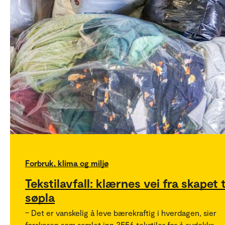
Forbruk, klima og miljø
Tekstilavfall: klærnes vei fra skapet t
søpla
– Det er vanskelig å leve bærekraftig i hverdagen, sier
forskeren som samlet inn 3556 tekstiler for å avdekke