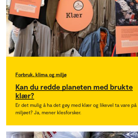
Forbruk, klima og miljø
Kan du redde planeten med brukte
klær?
Er det mulig å ha det gøy med klær og likevel ta vare på
miljøet? Ja, mener klesforsker.