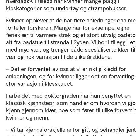
hverdags». I tillegg har kvinner mange plagg i
kleskategorier som undertøy og strømpebukser.
Kvinner opplever at de har flere anledninger enn me
forteller forskeren. Mange har for eksempel egne
ferieklær til varmere strøk og et stort utvalg badetøy
alt fra badstue til stranda i Syden. Vi bor i tillegg i e
med mye vær, og trenger både spesialiserte klær til 
vær og nok variasjon til de ulike årstidene.
– Det er forventet av oss at vi er riktig kledd for
anledningen, og for kvinner ligger det en forventin
stor variasjon i klesskapet.
I arbeidet med doktorgraden har hun benyttet en
klassisk kjønnsteori som handler om hvordan vi gjø
kjønn gjennom klær, noe som fører til ulike forventin
kvinner og menn.
– Vi tar kjønnsforskjellene for gitt og behandler jen