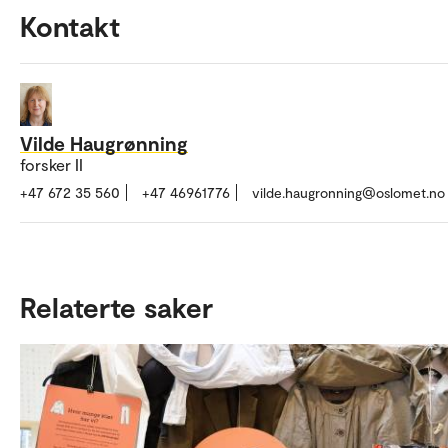
Kontakt
Vilde Haugrønning
forsker II
+47 672 35 560
+47 46961776
vilde.haugronning@oslomet.no
Relaterte saker