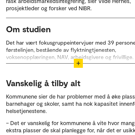
rask arbeidsmarkedsintegrering, sier Vilde Hernes,
prosjektleder og forsker ved NIBR.
Om studien
Det har vært fokusgruppeintervjuer med 39 persone
førstelinjen, bestående av flyktningtjenesten,
voksenopplæringen, NAV, arbeidsgivere og frivillige.
Det har også vært utført
individuelle/fokusgruppeintervjuer med 34 ukrainere
Vanskelig å tilby alt
Studien inkluderer i tillegg surveyer til ukrainere, me
respondenter.
Kommunene sier de har problemer med å øke plass
barnehager og skoler, samt ha nok kapasitet innenf
Det har også vært sendt survey til ansvarlige i
helsetjenestene.
flyktningtjenesten i kommuner, med en svarprosent 
– Det er vanskelig for kommunene å vite hvor man
ekstra plasser de skal planlegge for, når det er usik