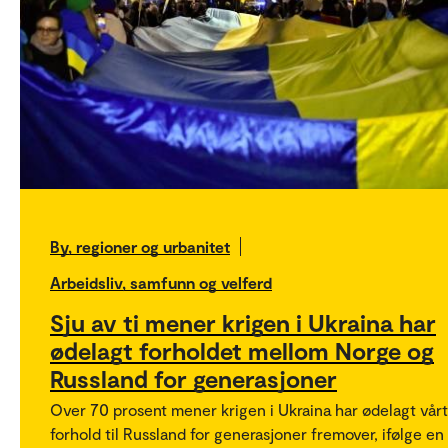
By, regioner og urbanitet
Arbeidsliv, samfunn og velferd
Sju av ti mener krigen i Ukraina har
ødelagt forholdet mellom Norge og
Russland for generasjoner
Over 70 prosent mener krigen i Ukraina har ødelagt vårt
forhold til Russland for generasjoner fremover, ifølge en