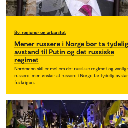
By, regioner og urbanitet
Mener russere i Norge bør ta tydeli
avstand til Putin og det russiske
regimet
Nordmenn skiller mellom det russiske regimet og vanlig
russere, men ønsker at russere i Norge tar tydelig avsta
fra krigen.