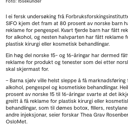
Foto: 15sekunder
I ei fersk undersøking frå Forbruksforskingsinstitutt
SIFO kjem det fram at 80 prosent av norske barn ha
reklame for pengespel. Kvart fjerde barn har fått re
for alkohol, og nesten halvparten har fått reklame f
plastisk kirurgi eller kosmetisk behandlingar.
Ein høg del norske 15- og 16-åringar har dermed fåt
reklame for produkt og tenester som dei etter nors
skal skjermast for.
– Barna sjølv ville helst sleppe å få marknadsføring 
alkohol, pengespel og kosmetiske behandlingar. Hei
prosent av norske 15 til 16-åringar svarte at det ikkj
greitt å få reklame for plastisk kirurgi eller kosmeti
behandlingar, som til dømes botox, fillers, restylane 
andre injeksjonar, seier forskar Thea Grav Rosenbe
OsloMet.