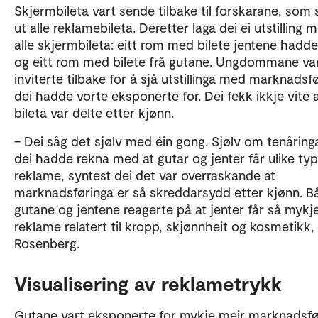
Skjermbileta vart sende tilbake til forskarane, som 
ut alle reklamebileta. Deretter laga dei ei utstilling 
alle skjermbileta: eitt rom med bilete jentene hadde 
og eitt rom med bilete frå gutane. Ungdommane va
inviterte tilbake for å sjå utstillinga med marknadsf
dei hadde vorte eksponerte for. Dei fekk ikkje vite 
bileta var delte etter kjønn.
– Dei såg det sjølv med éin gong. Sjølv om tenåring
dei hadde rekna med at gutar og jenter får ulike ty
reklame, syntest dei det var overraskande at
marknadsføringa er så skreddarsydd etter kjønn. B
gutane og jentene reagerte på at jenter får så mykj
reklame relatert til kropp, skjønnheit og kosmetikk, 
Rosenberg.
Visualisering av reklametrykk
Gutane vart eksponerte for mykje meir marknadsfø