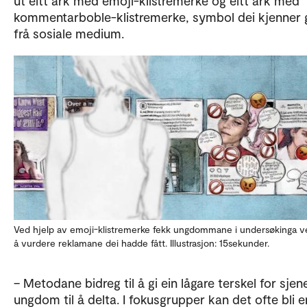
ut eitt ark med emoji-klistremerke og eitt ark med
kommentarboble-klistremerke, symbol dei kjenner 
frå sosiale medium.
Ved hjelp av emoji-klistremerke fekk ungdommane i undersøkinga 
å vurdere reklamane dei hadde fått. Illustrasjon: 15sekunder.
– Metodane bidreg til å gi ein lågare terskel for sjen
ungdom til å delta. I fokusgrupper kan det ofte bli e