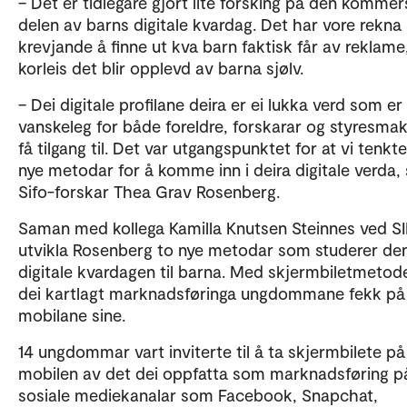
– Det er tidlegare gjort lite forsking på den kommers
delen av barns digitale kvardag. Det har vore rekn
krevjande å finne ut kva barn faktisk får av reklame
korleis det blir opplevd av barna sjølv.
– Dei digitale profilane deira er ei lukka verd som er
vanskeleg for både foreldre, forskarar og styresmak
få tilgang til. Det var utgangspunktet for at vi tenkte
nye metodar for å komme inn i deira digitale verda, 
Sifo-forskar Thea Grav Rosenberg.
Saman med kollega Kamilla Knutsen Steinnes ved S
utvikla Rosenberg to nye metodar som studerer de
digitale kvardagen til barna. Med skjermbiletmetod
dei kartlagt marknadsføringa ungdommane fekk på
mobilane sine.
14 ungdommar vart inviterte til å ta skjermbilete på
mobilen av det dei oppfatta som marknadsføring p
sosiale mediekanalar som Facebook, Snapchat,