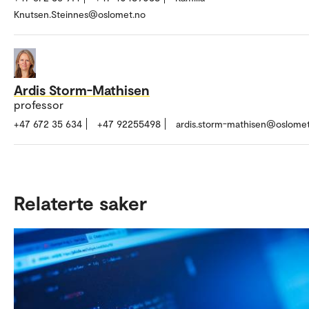
Knutsen.Steinnes@oslomet.no
Ardis Storm-Mathisen
professor
+47 672 35 634
+47 92255498
ardis.storm-mathisen@oslome
Relaterte saker