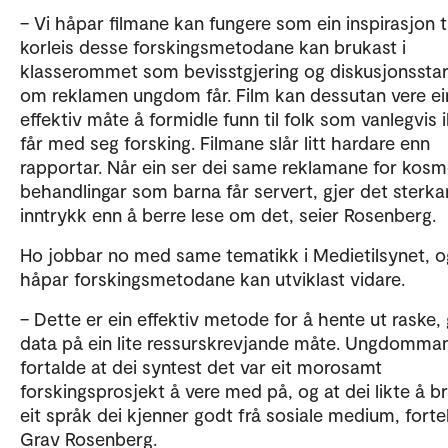
– Vi håpar filmane kan fungere som ein inspirasjon ti
korleis desse forskingsmetodane kan brukast i
klasserommet som bevisstgjering og diskusjonsstar
om reklamen ungdom får. Film kan dessutan vere ei
effektiv måte å formidle funn til folk som vanlegvis 
får med seg forsking. Filmane slår litt hardare enn
rapportar. Når ein ser dei same reklamane for kosm
behandlingar som barna får servert, gjer det sterka
inntrykk enn å berre lese om det, seier Rosenberg.
Ho jobbar no med same tematikk i Medietilsynet, o
håpar forskingsmetodane kan utviklast vidare.
– Dette er ein effektiv metode for å hente ut raske,
data på ein lite ressurskrevjande måte. Ungdomma
fortalde at dei syntest det var eit morosamt
forskingsprosjekt å vere med på, og at dei likte å b
eit språk dei kjenner godt frå sosiale medium, forte
Grav Rosenberg.