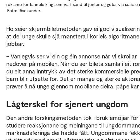
reklame for tannbleiking som vart send til jenter og gutar via sosial
Foto: 15sekunder.
Ho seier skjermbiletmetoden gav ei god visualiserin
at dei unge skulle sjå mønstera i korleis algoritmane
jobbar.
– Vanlegvis ser vi éin og éin annonse når vi skrollar
nedover på mobilen. Når du ser bileta samla i eit ro
du eit anna inntrykk av det sterke kommersielle pre
barn blir utsette for. Det er mange og sterke aktør
prøver å nå unge gjennom mobilane deira, påpeikar
Lågterskel for sjenert ungdom
Den andre forskingsmetoden tok i bruk emojiar for
studere reaksjonane og meiningane til ungdomman
marknadsføringa dei hadde fått. Ungdommane fekk