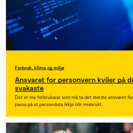
Forbruk, klima og miljø
Ansvaret for personvern kviler på d
svakaste
Det er me forbrukarar som må ta det største ansvaret for
passa på at persondata ikkje blir misbrukt.