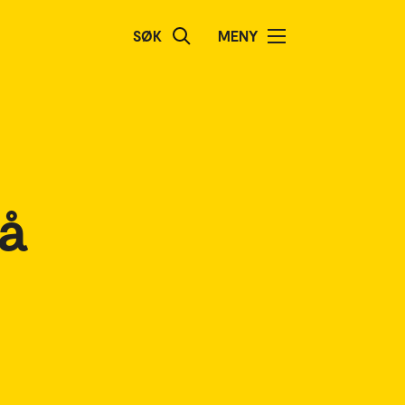
SØK
MENY
å