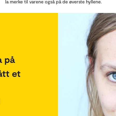
la merke til varene også på de øverste hyllene.
a på
tt et
d