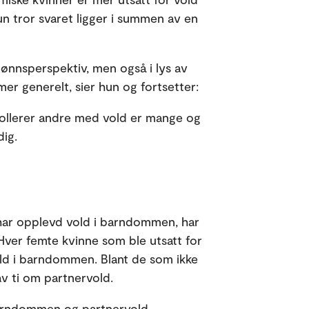
un tror svaret ligger i summen av en
jønnsperspektiv, men også i lys av
amer generelt, sier hun og fortsetter:
rollerer andre med vold er mange og
dig.
har opplevd vold i barndommen, har
 Hver femte kvinne som ble utsatt for
ld i barndommen. Blant de som ikke
v ti om partnervold.
barndommen og partnervold