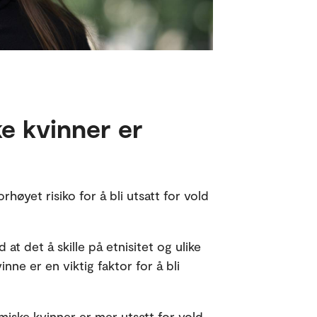
ke kvinner er
rhøyet risiko for å bli utsatt for vold
t det å skille på etnisitet og ulike
nne er en viktig faktor for å bli
miske kvinner er mer utsatt for vold