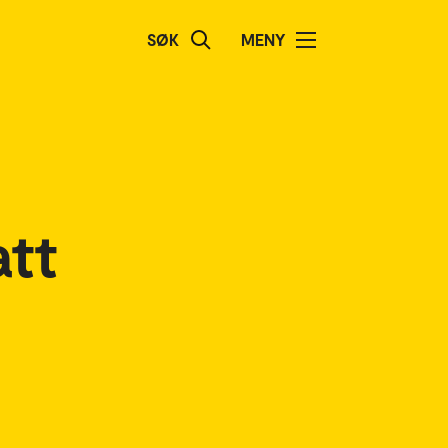
SØK
MENY
att