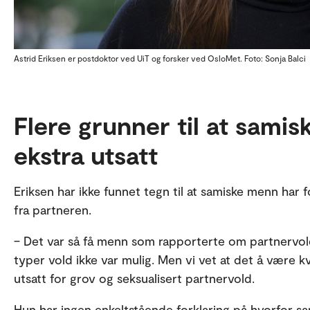
Astrid Eriksen er postdoktor ved UiT og forsker ved OsloMet. Foto: Sonja Balci
Flere grunner til at samis
ekstra utsatt
Eriksen har ikke funnet tegn til at samiske menn har fo
fra partneren.
– Det var så få menn som rapporterte om partnervold a
typer vold ikke var mulig. Men vi vet at det å være kvi
utsatt for grov og seksualisert partnervold.
Hun har ingen enkeltstående forklaring på hvorfor sa