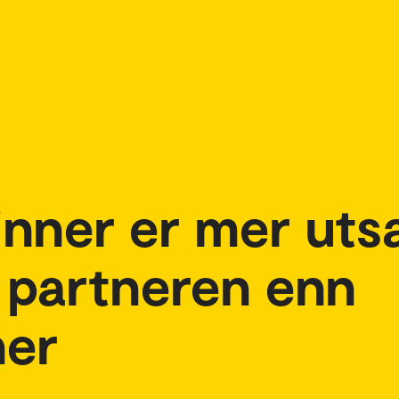
nner er mer uts
a partneren enn
ner