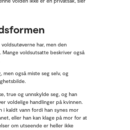
nne volden ikke er en privatsak, sier
ldsformen
t voldsutøverne har, men den
d. Mange voldsutsatte beskriver også
.
eg, men også miste seg selv, og
ghetsbilde.
ke, true og unnskylde seg, og han
ver voldelige handlinger på kvinnen.
 i kaldt vann fordi han synes mor
et, eller han kan klage på mor for at
elser om utseende er heller ikke