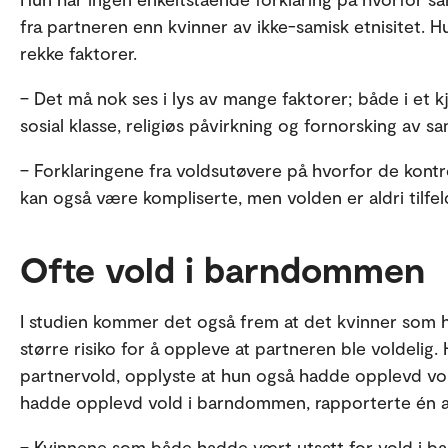
fra partneren enn kvinner av ikke-samisk etnisitet. H
rekke faktorer.
– Det må nok ses i lys av mange faktorer; både i et k
sosial klasse, religiøs påvirkning og fornorsking av s
– Forklaringene fra voldsutøvere på hvorfor de kont
kan også være kompliserte, men volden er aldri tilfel
Ofte vold i barndommen
I studien kommer det også frem at det kvinner som 
større risiko for å oppleve at partneren ble voldelig.
partnervold, opplyste at hun også hadde opplevd vo
hadde opplevd vold i barndommen, rapporterte én a
– Kvinnene som både hadde vært utsatt for vold i 