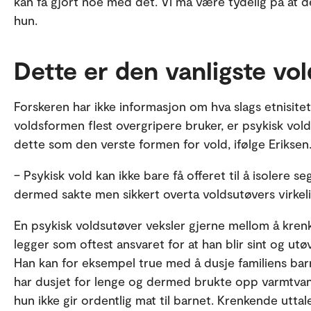
kan få gjort noe med det. Vi må være tydelig på at de
hun.
Dette er den vanligste vo
Forskeren har ikke informasjon om hva slags etnisite
voldsformen flest overgripere bruker, er psykisk vol
dette som den verste formen for vold, ifølge Eriksen
– Psykisk vold kan ikke bare få offeret til å isolere s
dermed sakte men sikkert overta voldsutøvers virkeli
En psykisk voldsutøver veksler gjerne mellom å kren
legger som oftest ansvaret for at han blir sint og utø
Han kan for eksempel true med å dusje familiens barn
har dusjet for lenge og dermed brukte opp varmtvann
hun ikke gir ordentlig mat til barnet. Krenkende uttal