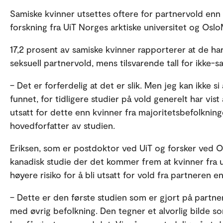
Samiske kvinner utsettes oftere for partnervold enn i
forskning fra UiT Norges arktiske universitet og Oslo
17,2 prosent av samiske kvinner rapporterer at de har 
seksuell partnervold, mens tilsvarende tall for ikke-s
– Det er forferdelig at det er slik. Men jeg kan ikke si
funnet, for tidligere studier på vold generelt har vist
utsatt for dette enn kvinner fra majoritetsbefolkninge
hovedforfatter av studien.
Eriksen, som er postdoktor ved UiT og forsker ved Os
kanadisk studie der det kommer frem at kvinner fra u
høyere risiko for å bli utsatt for vold fra partneren e
– Dette er den første studien som er gjort på part
med øvrig befolkning. Den tegner et alvorlig bilde som