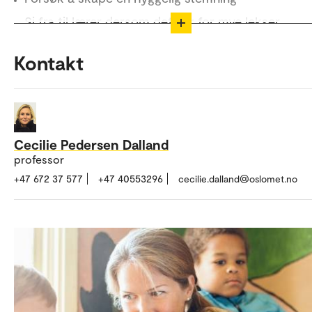
Husk å følge opp leksene
Si fra til lærer dersom det blir for mye lekser
Hvis du opplever utfordringer med lekselesingen
Kontakt
hjemme, kontakt lærer for å finne løsninger på ty
mengde lekser.
Cecilie Pedersen Dalland
professor
+47 672 37 577
+47 40553296
cecilie.dalland@oslomet.no