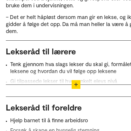
bruke dem i undervisningen.
– Det er helt håpløst dersom man gir en lekse, og i
gidder å følge det opp. Da må man heller la være å 
dem.
Lekseråd til lærere
Tenk gjennom hva slags lekser du skal gi, formål
leksene og hvordan du vil følge opp leksene
Gi tilpassede lekser til hver enkelt elevs nivå
Lekser skal aldri være vanskeligere enn at eleven k
å løse dem selv
Lekseråd til foreldre
Ikke overdriv mengden lekser
Lekser skal repetere og bearbeide kunnskap elev
Hjelp barnet til å finne arbeidsro
lært på skolen
Forsøk å skape en hyggelig stemning