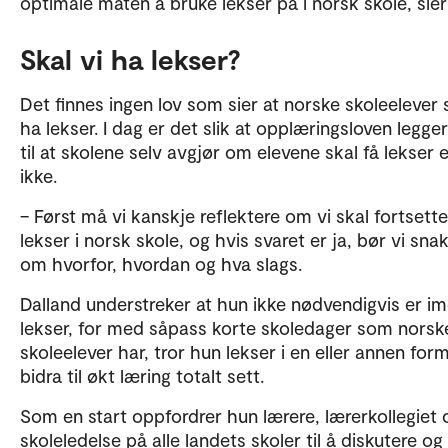
optimale måten å bruke lekser på i norsk skole, sier
Skal vi ha lekser?
Det finnes ingen lov som sier at norske skoleelever 
ha lekser. I dag er det slik at opplæringsloven legge
til at skolene selv avgjør om elevene skal få lekser e
ikke.
– Først må vi kanskje reflektere om vi skal fortset
lekser i norsk skole, og hvis svaret er ja, bør vi sna
om hvorfor, hvordan og hva slags.
Dalland understreker at hun ikke nødvendigvis er i
lekser, for med såpass korte skoledager som norsk
skoleelever har, tror hun lekser i en eller annen for
bidra til økt læring totalt sett.
Som en start oppfordrer hun lærere, lærerkollegiet 
skoleledelse på alle landets skoler til å diskutere og 