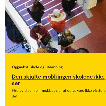
Oppvekst, skole og utdanning
Den skjulte mobbingen skolene ikke
ser
Fire av ti som blir mobbet sier at de voksne ikke visste 
det.