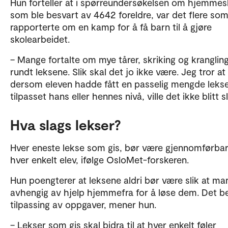
Hun forteller at i spørreundersøkelsen om hjemmes
som ble besvart av 4642 foreldre, var det flere so
rapporterte om en kamp for å få barn til å gjøre
skolearbeidet.
– Mange fortalte om mye tårer, skriking og kranglin
rundt leksene. Slik skal det jo ikke være. Jeg tror at
dersom eleven hadde fått en passelig mengde leks
tilpasset hans eller hennes nivå, ville det ikke blitt sl
Hva slags lekser?
Hver eneste lekse som gis, bør være gjennomførbar
hver enkelt elev, ifølge OsloMet-forskeren.
Hun poengterer at leksene aldri bør være slik at ma
avhengig av hjelp hjemmefra for å løse dem. Det b
tilpassing av oppgaver, mener hun.
– Lekser som gis skal bidra til at hver enkelt føler