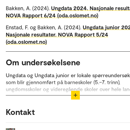
Bakken, A. (2024).
Ungdata 2024. Nasjonale result
NOVA Rapport 6/24 (oda.oslomet.no)
Enstad, F. og Bakken, A. (2024).
Ungdata junior 20
Nasjonale resultater. NOVA Rapport 5/24
(oda.oslomet.no)
Om undersøkelsene
Ungdata og Ungdata junior er lokale spørreundersøk
som blir gjennomført på barneskoler (5.–7. trinn),
ungdomsskoler og videregående skoler over hele la
Gjennom undersøkelsene blir barn og unge spurt o
hvordan de har det, og hva de driver med på fritiden
Kontakt
Undersøkelsene gjennomføres i skoletiden og er grat
kommuner og fylkeskommuner.