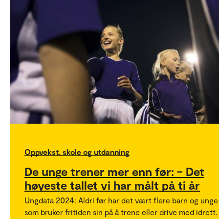
Oppvekst, skole og utdanning
De unge trener mer enn før: – Det
høyeste tallet vi har målt på ti år
Ungdata 2024: Aldri før har det vært flere barn og unge
som bruker fritiden sin på å trene eller drive med idrett.