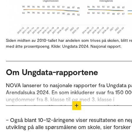
Siden midten av 2010-tallet har andelen som trives på skolen, blitt r
med åtte prosentpoeng. Kilde: Ungdata 2024. Nasjonal rapport.
Om Ungdata-rapportene
NOVA lanserer to nasjonale rapporter fra Ungdata p
Arendalsuka 2024. En som inkluderer svar fra 150 0
ungdommer fra 8. klasse til og med 3. klasse i
videregående, og Ungdata junior, som inneholder sva
vel 64 000 barn mellom 10 og 12 år (5.–7. klasse).
– Også blant 10–12-åringene viser resultatene en ne
utvikling på alle spørsmålene om skole, sier forsker