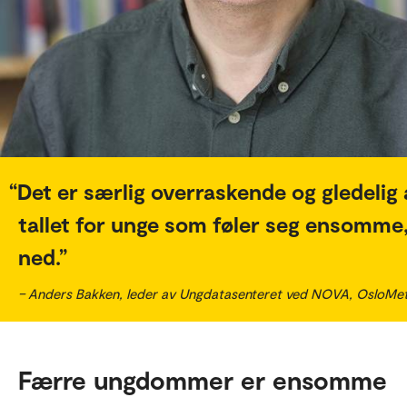
Det er særlig overraskende og gledelig 
tallet for unge som føler seg ensomme,
ned.
– Anders Bakken, leder av Ungdatasenteret ved NOVA, OsloMe
Færre ungdommer er ensomme