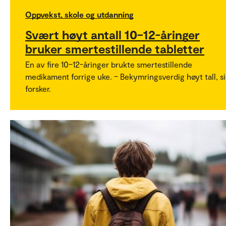
Oppvekst, skole og utdanning
Svært høyt antall 10–12-åringer
bruker smertestillende tabletter
En av fire 10–12-åringer brukte smertestillende
medikament forrige uke. – Bekymringsverdig høyt tall, si
forsker.