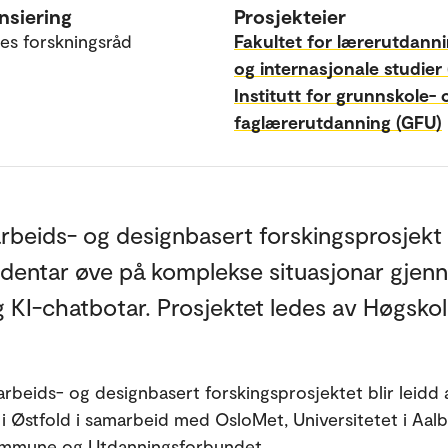
nsiering
Prosjekteier
es forskningsråd
Fakultet for lærerutdann
og internasjonale studier 
Institutt for grunnskole- 
faglærerutdanning (GFU)
rbeids- og designbasert forskingsprosjekt
udentar øve på komplekse situasjonar gjen
 KI-chatbotar. Prosjektet ledes av Høgskol
rbeids- og designbasert forskingsprosjektet blir leidd 
i Østfold i samarbeid med OsloMet, Universitetet i Aalb
ommune og Utdanningsforbundet.