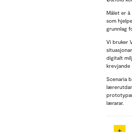
Målet er å
som hjelpe
grunnlag fo
Vi bruker 
situasjona
digitalt mi
krevjande 
Scenaria b
lærerutdan
prototypar
lærarar.