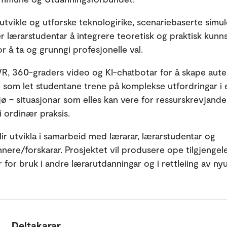
 utvikle og utforske teknologirike, scenariebaserte simul
r lærarstudentar å integrere teoretisk og praktisk kun
r å ta og grunngi profesjonelle val.
VR, 360-graders video og KI-chatbotar for å skape aute
r som let studentane trene på komplekse utfordringar i e
ljø – situasjonar som elles kan vere for ressurskrevjande 
i ordinær praksis.
lir utvikla i samarbeid med lærarar, lærarstudentar og
nere/forskarar. Prosjektet vil produsere ope tilgjengel
 for bruk i andre lærarutdanningar og i rettleiing av n
Deltakarar