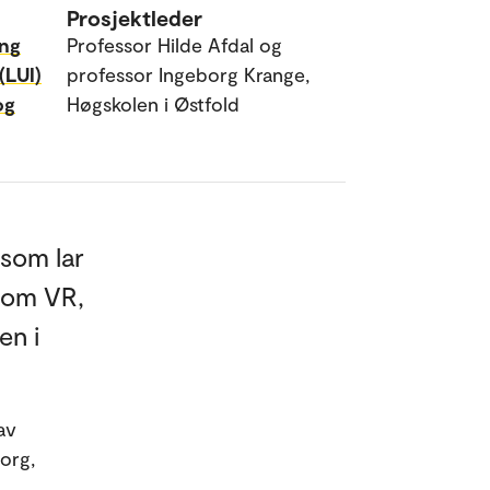
Prosjektleder
ing
Professor Hilde Afdal og
(LUI)
professor Ingeborg Krange,
og
Høgskolen i Østfold
 som lar
nom VR,
en i
av
org,