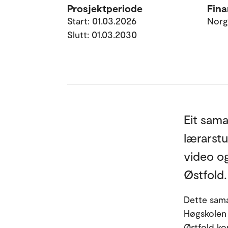
Prosjektperiode
Fina
Start: 01.03.2026
Norg
Slutt: 01.03.2030
Eit sama
lærarst
video og
Østfold.
Dette sama
Høgskolen 
Østfold k