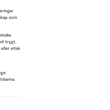
eringar
nskap som
ntiske
it trygt,
eller etisk
ege
yutdanna