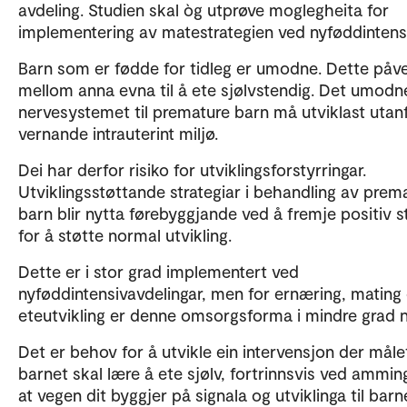
avdeling. Studien skal òg utprøve moglegheita for
implementering av matestrategien ved nyføddintensi
Barn som er fødde for tidleg er umodne. Dette påv
mellom anna evna til å ete sjølvstendig. Det umodn
nervesystemet til premature barn må utviklast utanf
vernande intrauterint miljø.
Dei har derfor risiko for utviklingsforstyrringar.
Utviklingsstøttande strategiar i behandling av prem
barn blir nytta førebyggjande ved å fremje positiv s
for å støtte normal utvikling.
Dette er i stor grad implementert ved
nyføddintensivavdelingar, men for ernæring, mating
eteutvikling er denne omsorgsforma i mindre grad n
Det er behov for å utvikle ein intervensjon der målet
barnet skal lære å ete sjølv, fortrinnsvis ved ammi
at vegen dit byggjer på signala og utviklinga til barn