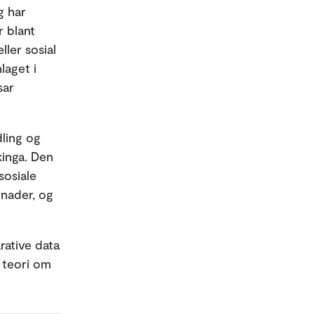
g har
r blant
ller sosial
laget i
sar
dling og
kinga. Den
sosiale
tnader, og
rative data
a teori om