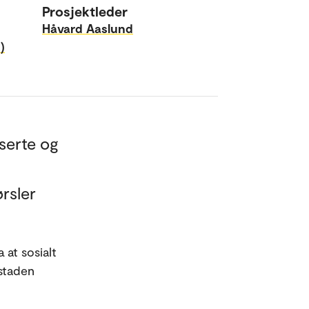
Prosjektleder
Håvard Aaslund
)
serte og
ørsler
 at sosialt
 staden