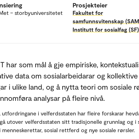
nsiering
Prosjekteier
Met – storbyuniversitetet
Fakultet for
samfunnsvitenskap (SAM
Institutt for sosialfag (SF)
 har som mål å gje empiriske, kontekstuali
ive data om sosialarbeidarar og kollektive
ar i ulike land, og å nytta teori om sosiale r
ennomføra analysar på fleire nivå.
utfordringane i velferdsstaten har fleire forskarar hevda
å utover velferdsstaten sitt tradisjonelle grunnlag og i
i menneskerettar, sosial rettferd og nye sosiale rørsler.