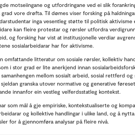
gde motseiingane og utfordringane ved ei slik forankrin
ita grad vore drøfta. Til dømes viser forsking på haldninga
darstudentar inga vesentleg støtte til politisk aktivisme e
idare kan fleire protestar og rørsler utfordra verdigrunn
eid, og forsking har vist at institusjonelle verdiar avgren
ene sosialarbeidarar har for aktivisme.
in omfattande litteratur om sosiale rørsler, kollektiv han
som i stor grad er lite anerkjend innan sosialarbeidsfors
 samanhengen mellom sosialt arbeid, sosial rettferd og 
ir sjeldan granska utover normative og generative førese
ande innanfor ein vestleg velferdsstatleg kontekst.
r som mål å gje empiriske, kontekstualiserte og kompa
beidarar og kollektive handlingar i ulike land, og å nytt
sler for å gjennomføra analysar på fleire nivå.