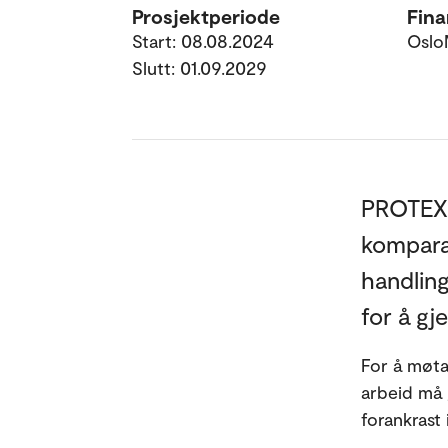
Prosjektperiode
Fina
Start: 08.08.2024
Oslo
Slutt: 01.09.2029
PROTEXT
komparat
handling
for å gj
For å møta 
arbeid må g
forankrast 