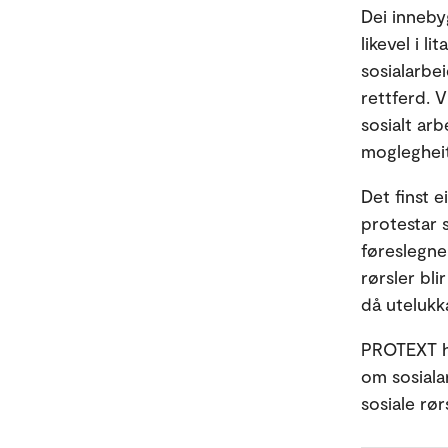
Dei inneby
likevel i l
sosialarbei
rettferd. V
sosialt arb
moglegheit
Det finst e
protestar 
føreslegne
rørsler bl
då utelukk
PROTEXT ha
om sosialar
sosiale rør