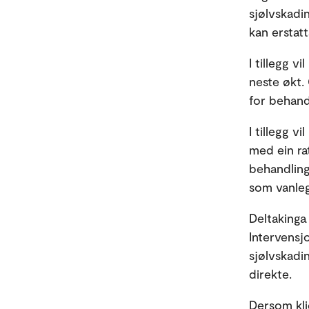
sjølvskadi
kan erstatt
I tillegg v
neste økt.
for behandl
I tillegg v
med ein rat
behandling
som vanleg
Deltakinga 
Intervensj
sjølvskadi
direkte.
Dersom klie