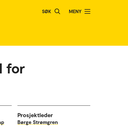
SØK
MENY
 for
Prosjektleder
ap
Børge Strømgren