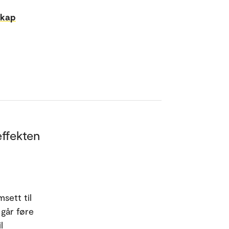
skap
effekten
sett til
 går føre
l