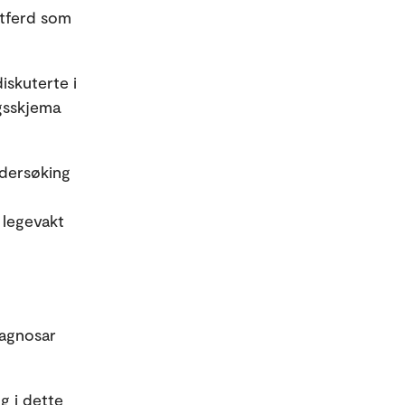
åtferd som
iskuterte i
ngsskjema
ndersøking
 legevakt
iagnosar
ng i dette