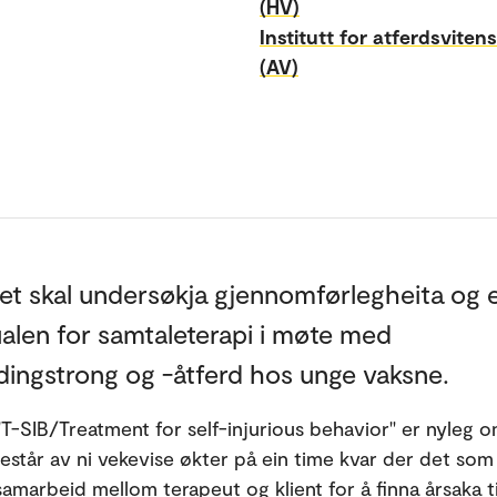
(HV)
Institutt for atferdsviten
(AV)
et skal undersøkja gjennomførlegheita og 
alen for samtaleterapi i møte med
dingstrong og -åtferd hos unge vaksne.
T-SIB/Treatment for self-injurious behavior" er nyleg om
estår av ni vekevise økter på ein time kvar der det som
samarbeid mellom terapeut og klient for å finna årsaka ti