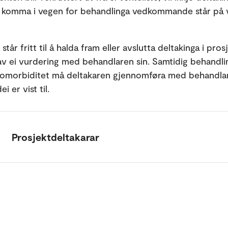
 komma i vegen for behandlinga vedkommande står på v
står fritt til å halda fram eller avslutta deltakinga i pro
v ei vurdering med behandlaren sin. Samtidig behandli
komorbiditet må deltakaren gjennomføra med behandlar
i er vist til.
Prosjektdeltakarar