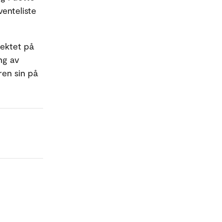
enteliste
sjektet på
ng av
en sin på