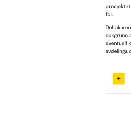
prosjektet
for.
Deltakaren 
bakgrunn a
eventuell 
avdelinga de