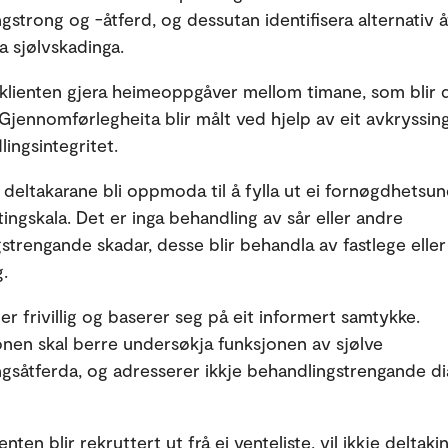
ngstrong og -åtferd, og dessutan identifisera alternativ 
a sjølvskadinga.
il klienten gjera heimeoppgåver mellom timane, som blir d
 Gjennomførlegheita blir målt ved hjelp av eit avkryssi
ingsintegritet.
il deltakarane bli oppmoda til å fylla ut ei fornøgdhetsu
ingskala. Det er inga behandling av sår eller andre
strengande skadar, desse blir behandla av fastlege eller
.
er frivillig og baserer seg på eit informert samtykke.
onen skal berre undersøkja funksjonen av sjølve
ngsåtferda, og adresserer ikkje behandlingstrengande d
nten blir rekruttert ut frå ei venteliste, vil ikkje deltaki