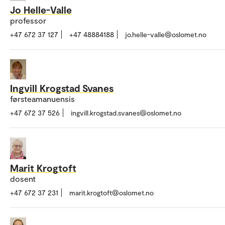
Jo Helle-Valle
professor
+47 672 37 127
+47 48884188
jo.helle-valle@oslomet.no
Ingvill Krogstad Svanes
førsteamanuensis
+47 672 37 526
ingvill.krogstad.svanes@oslomet.no
Marit Krogtoft
dosent
+47 672 37 231
marit.krogtoft@oslomet.no