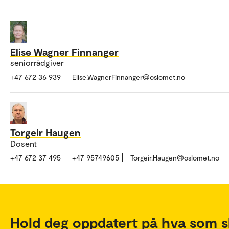
Elise Wagner Finnanger
seniorrådgiver
+47 672 36 939
Elise.WagnerFinnanger@oslomet.no
Torgeir Haugen
Dosent
+47 672 37 495
+47 95749605
Torgeir.Haugen@oslomet.no
Hold deg oppdatert på hva som s