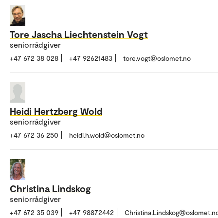
Tore Jascha Liechtenstein Vogt
seniorrådgiver
+47 672 38 028
+47 92621483
tore.vogt@oslomet.no
Heidi Hertzberg Wold
seniorrådgiver
+47 672 36 250
heidi.h.wold@oslomet.no
Christina Lindskog
seniorrådgiver
+47 672 35 039
+47 98872442
Christina.Lindskog@oslomet.n