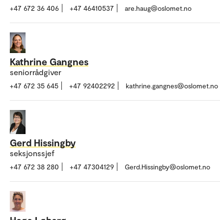
+47 672 36 406
+47 46410537
are.haug@oslomet.no
Kathrine Gangnes
seniorrådgiver
+47 672 35 645
+47 92402292
kathrine.gangnes@oslomet.no
Gerd Hissingby
seksjonssjef
+47 672 38 280
+47 47304129
Gerd.Hissingby@oslomet.no