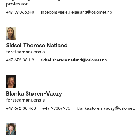
professor
+47 97065340
IngeborgMarie.Helgeland@oslomet.no
Sidsel Therese Natland
førsteamanuensis
+47 672 38 119
sidsel-therese.natland@oslomet.no
Blanka Støren-Vaczy
førsteamanuensis
+47 672 38 463
+47 99387995
blanka.storen-vaczy@oslomet