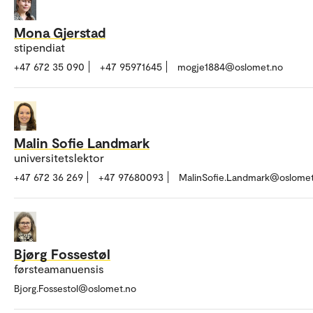
Mona Gjerstad
stipendiat
+47 672 35 090
+47 95971645
mogje1884@oslomet.no
Malin Sofie Landmark
universitetslektor
+47 672 36 269
+47 97680093
MalinSofie.Landmark@oslomet
Bjørg Fossestøl
førsteamanuensis
Bjorg.Fossestol@oslomet.no