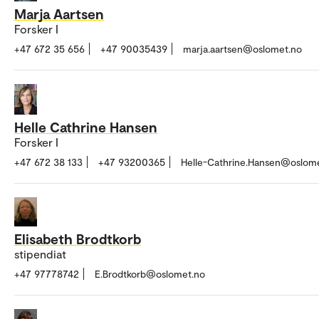
Marja Aartsen
Forsker I
+47 672 35 656
+47 90035439
marja.aartsen@oslomet.no
Helle Cathrine Hansen
Forsker I
+47 672 38 133
+47 93200365
Helle-Cathrine.Hansen@oslom
Elisabeth Brodtkorb
stipendiat
+47 97778742
E.Brodtkorb@oslomet.no