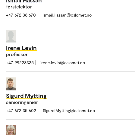
førstelektor
+47 672 38 670
Ismail.Hassan@oslomet.no
Irene Levin
professor
+47 99228325
irene.levin@oslomet.no
Sigurd Mytting
senioringeniør
+47 672 35 602
Sigurd.Mytting@oslomet.no