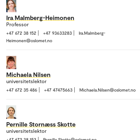
Ira Malmberg-Heimonen
Professor
+47 672 38 152
+47 93633283
Ira.Malmberg-
Heimonen@oslomet.no
Michaela Nilsen
universitetslektor
+47 672 35 486
+47 47475663
Michaela.Nilsen@oslomet.no
Pernille Stornæss Skotte
universitetslektor
+47 672 38 153
Pernille.Skotte@oslomet.no