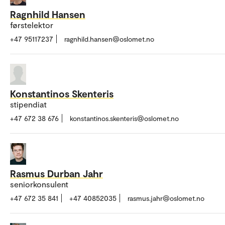
Ragnhild Hansen
førstelektor
+47 95117237
ragnhild.hansen@oslomet.no
Konstantinos Skenteris
stipendiat
+47 672 38 676
konstantinos.skenteris@oslomet.no
Rasmus Durban Jahr
seniorkonsulent
+47 672 35 841
+47 40852035
rasmus.jahr@oslomet.no