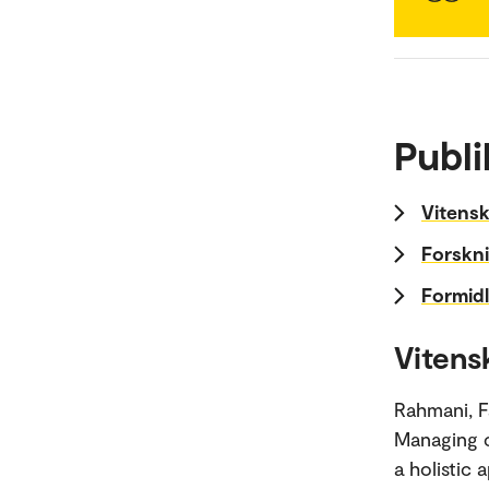
Publi
Vitensk
Forskni
Formidl
Vitens
Rahmani, F
Managing c
a holistic