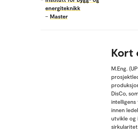
energiteknikk
–
Master
Kort
M.Eng. (UP
prosjektle
produksjo
DisCo, som
intelligen
innen lede
utvikle og
sirkularite