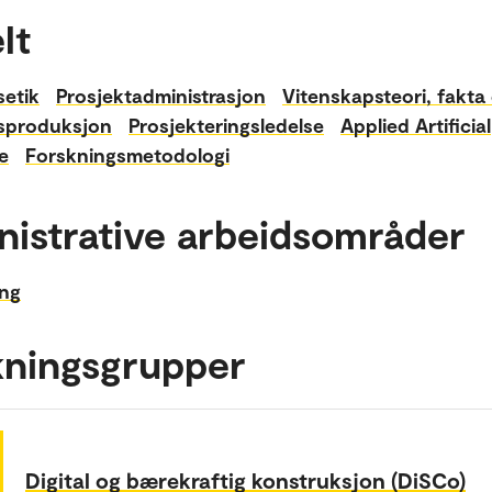
lt
setik
Prosjektadministrasjon
Vitenskapsteori, fakta
sproduksjon
Prosjekteringsledelse
Applied Artificial
ce
Forskningsmetodologi
nistrative arbeidsområder
ing
kningsgrupper
Digital og bærekraftig konstruksjon (DiSCo)