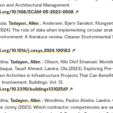
ion and Architectural Management.
oi.org/10.1108/ECAM-05-2023-0508
ssia;
Tadayon, Allen
; Andersen, Bjørn Sørskot; Klungse
024). The role of data when implementing circular strat
environment: A literature review. Cleaner Environmental
i.org/10.1016/j.cesys.2024.100183
dina;
Tadayon, Allen
; Olsson, Nils Olof Emanuel; Wondi
tiaque, Tausif Ahmed; Lædre, Ola (2023). Exploring Pre-
on Activities in Infrastructure Projects That Can Benefi
Involvement. Buildings. Vol. 13.
i.org/10.3390/buildings13102569
dina;
Tadayon, Allen
; Wondimu, Paulos Abebe; Lædre, 
le Jonny (2023). Which contractor competencies are va