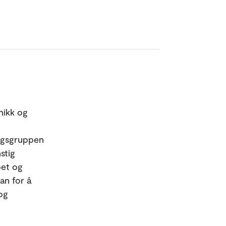
nikk og
ngsgruppen
stig
øet og
an for å
 og