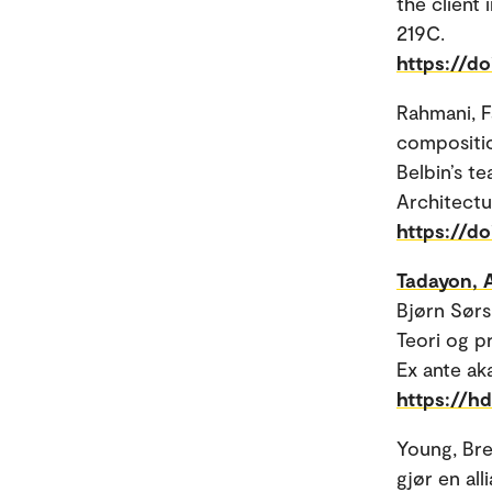
the client
219C.
https://do
Rahmani, F
composition
Belbin’s t
Architect
https://d
Tadayon, A
Bjørn Sørs
Teori og pr
Ex ante ak
https://h
Young, Br
gjør en all