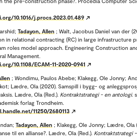
 in the pre-construction phase?. Procedia Computer Sci
i.org/10.1016/j.procs.2023.01.489
arshid;
Tadayon, Allen
; Walt, Jacobus Daniel van der (2
 in relational contracting (RC) in large infrastructure p
eam roles model approach. Engineering Construction an
ural Management.
oi.org/10.1108/ECAM-11-2020-0941
llen
; Wondimu, Paulos Abebe; Klakegg, Ole Jonny; An
kot; Lædre, Ola (2020). Samspill i bygg- og anleggspros
aksis. Lædre, Ola (Red.).
Kontraktstrategi - en antologi
. 
ademisk forlag Trondheim.
dl.handle.net/11250/2680113
endan;
Tadayon, Allen
; Klakegg, Ole Jonny; Lædre, Ola 
ianse til en allianse?. Lædre, Ola (Red.).
Kontraktstrategi 