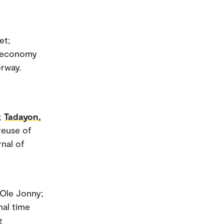
et;
r economy
orway.
;
Tadayon,
reuse of
rnal of
 Ole Jonny;
mal time
g