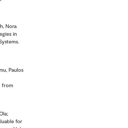
th, Nora
egies in
 Systems.
mu, Paulos
t from
Ola;
luable for