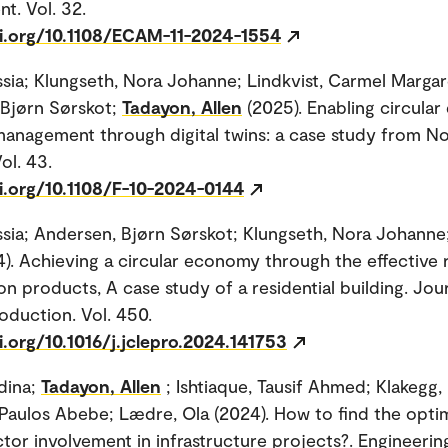
. Vol. 32.
oi.org/10.1108/ECAM-11-2024-1554
lessia; Klungseth, Nora Johanne; Lindkvist, Carmel Margar
 Bjørn Sørskot;
Tadayon, Allen
(2025). Enabling circula
y management through digital twins: a case study from N
Vol. 43.
oi.org/10.1108/F-10-2024-0144
lessia; Andersen, Bjørn Sørskot; Klungseth, Nora Johanne
4). Achieving a circular economy through the effective 
on products, A case study of a residential building. Jou
oduction. Vol. 450.
i.org/10.1016/j.jclepro.2024.141753
dina;
Tadayon, Allen
; Ishtiaque, Tausif Ahmed; Klakegg,
aulos Abebe; Lædre, Ola (2024). How to find the opti
ctor involvement in infrastructure projects?. Engineerin