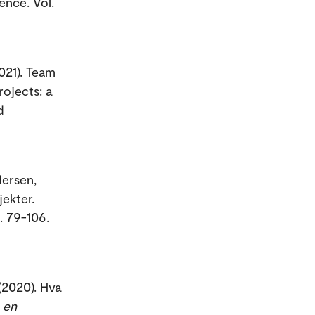
ence. Vol.
021). Team
rojects: a
d
dersen,
jekter.
s. 79-106.
(2020). Hva
- en