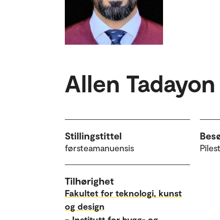
Allen Tadayon
Stillingstittel
Bes
førsteamanuensis
Piles
Tilhørighet
Fakultet for teknologi, kunst
og design
–
Institutt for bygg- og