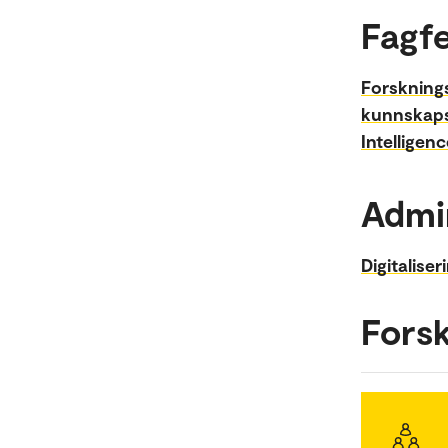
Fagfe
Forskning
kunnskap
Intelligen
Admi
Digitaliser
Fors