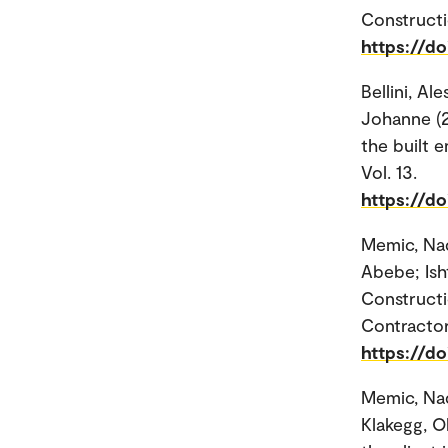
Construct
https://d
Bellini, Ale
Johanne (2
the built 
Vol. 13.
https://do
Memic, Na
Abebe; Ish
Constructi
Contractor 
https://do
Memic, Na
Klakegg, O