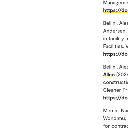
Management
https://d
Bellini, A
Andersen,
in facilit
Facilities. 
https://d
Bellini, A
Allen
(202
constructi
Cleaner Pr
https://do
Memic, Na
Wondimu, P
for contra