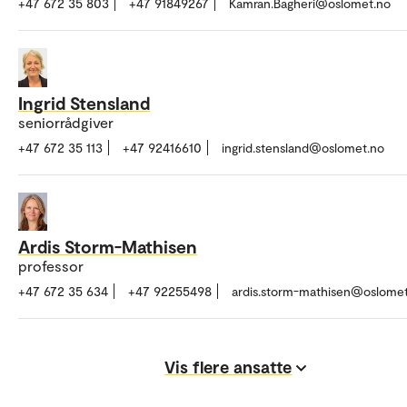
+47 672 35 803
+47 91849267
Kamran.Bagheri@oslomet.no
Ingrid Stensland
seniorrådgiver
+47 672 35 113
+47 92416610
ingrid.stensland@oslomet.no
Ardis Storm-Mathisen
professor
+47 672 35 634
+47 92255498
ardis.storm-mathisen@oslome
Vis flere ansatte