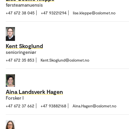
førsteamanuensis
+47 672 38 045
+47 93221294
lise.kleppe@oslomet.no
Kent Skoglund
senioringeniør
+47 672 35 853
Kent.Skoglund@oslomet.no
Aina Landsverk Hagen
Forsker I
+47 672 37 662
+47 93882168
Aina.Hagen@oslomet.no