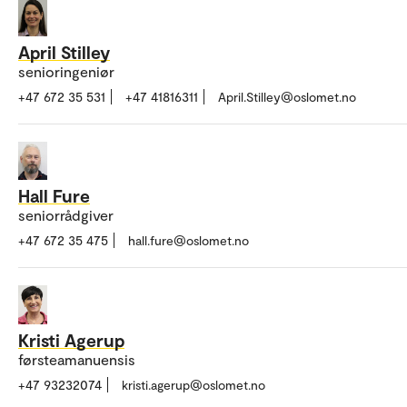
April Stilley
senioringeniør
+47 672 35 531
+47 41816311
April.Stilley@oslomet.no
Hall Fure
seniorrådgiver
+47 672 35 475
hall.fure@oslomet.no
Kristi Agerup
førsteamanuensis
+47 93232074
kristi.agerup@oslomet.no