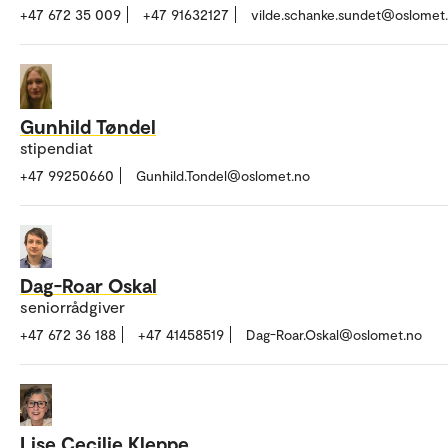
+47 672 35 009
+47 91632127
vilde.schanke.sundet@oslomet
Gunhild Tøndel
stipendiat
+47 99250660
Gunhild.Tondel@oslomet.no
Dag-Roar Oskal
seniorrådgiver
+47 672 36 188
+47 41458519
Dag-Roar.Oskal@oslomet.no
Lise Cecilie Kleppe