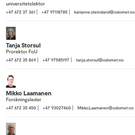
universitetslektor
+47 672 37 361
+47 97118785
karianne.steinsland@oslomet.no
Tanja Storsul
Prorektor FoU
+47 672 35 869
+47 97585197
tanja.storsul@oslomet.no
Mikko Laamanen
Forskningsleder
+47 672 35 450
+47 93027460
Mikko.Laamanen@oslomet.no