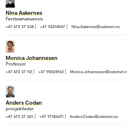
Nina Aakernes
Førsteamanuensis
+47 672 37 338
+47 93214547
Nina.Aakernes@oslomet.no
Monica Johannesen
Professor
+47 672 37 112
+47 90528162
Monica.Johannesen@oslomet.n
Anders Codan
prosjektleder
+47 672 37 601
+47 97186671
Anders.Codan@oslomet.no