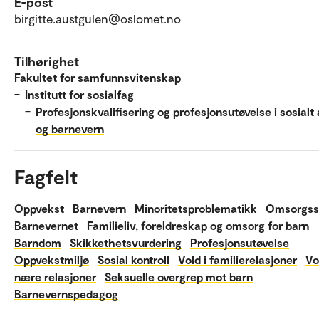
E-post
birgitte.austgulen@oslomet.no
Tilhørighet
Fakultet for samfunnsvitenskap
–
Institutt for sosialfag
–
Profesjonskvalifisering og profesjonsutøvelse i sosialt
og barnevern
Fagfelt
Oppvekst
Barnevern
Minoritetsproblematikk
Omsorgss
Barnevernet
Familieliv, foreldreskap og omsorg for barn
Barndom
Skikkethetsvurdering
Profesjonsutøvelse
Oppvekstmiljø
Sosial kontroll
Vold i familierelasjoner
Vo
nære relasjoner
Seksuelle overgrep mot barn
Barnevernspedagog