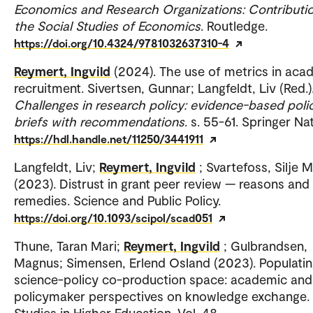
Economics and Research Organizations: Contributi
the Social Studies of Economics
. Routledge.
https://doi.org/10.4324/9781032637310-4
Reymert, Ingvild
(2024). The use of metrics in aca
recruitment. Sivertsen, Gunnar; Langfeldt, Liv (Red.)
Challenges in research policy: evidence-based poli
briefs with recommendations
. s. 55-61. Springer Na
https://hdl.handle.net/11250/3441911
Langfeldt, Liv;
Reymert, Ingvild
; Svartefoss, Silje M
(2023). Distrust in grant peer review — reasons and
remedies. Science and Public Policy.
https://doi.org/10.1093/scipol/scad051
Thune, Taran Mari;
Reymert, Ingvild
; Gulbrandsen,
Magnus; Simensen, Erlend Osland (2023). Populatin
science-policy co-production space: academic and
policymaker perspectives on knowledge exchange.
Studies in Higher Education. Vol. 48.