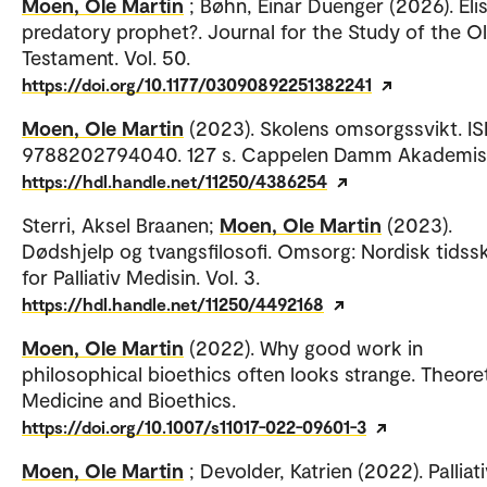
Moen, Ole Martin
; Bøhn, Einar Duenger (2026). El
predatory prophet?. Journal for the Study of the O
Testament. Vol. 50.
https://doi.org/10.1177/03090892251382241
Moen, Ole Martin
(2023). Skolens omsorgssvikt. IS
9788202794040. 127 s. Cappelen Damm Akademis
https://hdl.handle.net/11250/4386254
Sterri, Aksel Braanen;
Moen, Ole Martin
(2023).
Dødshjelp og tvangsfilosofi. Omsorg: Nordisk tidssk
for Palliativ Medisin. Vol. 3.
https://hdl.handle.net/11250/4492168
Moen, Ole Martin
(2022). Why good work in
philosophical bioethics often looks strange. Theoret
Medicine and Bioethics.
https://doi.org/10.1007/s11017-022-09601-3
Moen, Ole Martin
; Devolder, Katrien (2022). Palliat